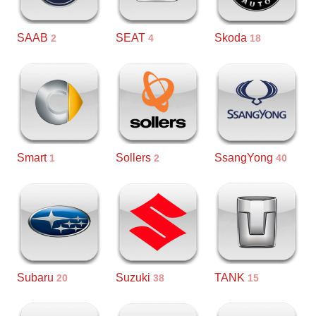
SAAB
SEAT
Skoda
2
4
18
Smart
Sollers
SsangYong
1
2
40
Subaru
Suzuki
TANK
20
38
15