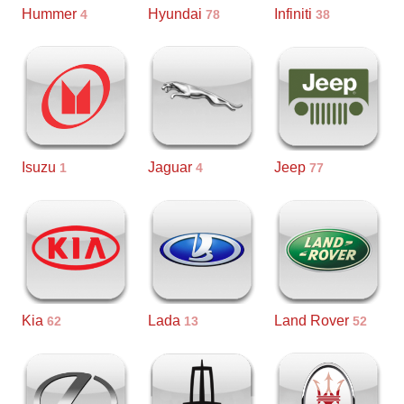
Hummer
Hyundai
Infiniti
4
78
38
Isuzu
Jaguar
Jeep
1
4
77
Kia
Lada
Land Rover
62
13
52