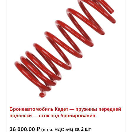
Опци
можн
выбр
на
стра
товар
Бронеавтомобиль Кадет — пружины передней
подвески — сток под бронирование
36 000,00
₽
за
2 шт
(в т.ч. НДС 5%)