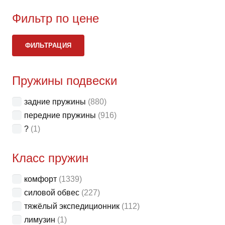
Фильтр по цене
Ми
Ма
ФИЛЬТРАЦИЯ
це
це
Пружины подвески
задние пружины
(880)
передние пружины
(916)
?
(1)
Класс пружин
комфорт
(1339)
силовой обвес
(227)
тяжёлый экспедиционник
(112)
лимузин
(1)