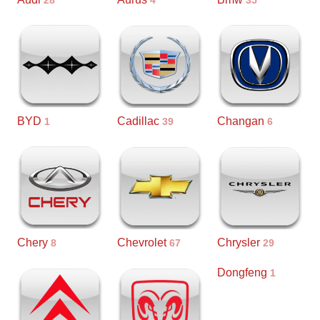
28
4
35
BYD
Cadillac
Changan
1
39
6
Chery
Chevrolet
Chrysler
8
67
29
Dongfeng
1