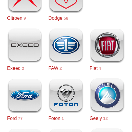
Citroen
Dodge
9
58
Exeed
FAW
Fiat
2
2
4
Ford
Foton
Geely
77
1
12