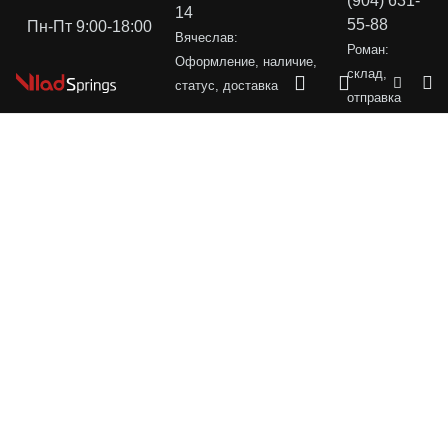
(904) 631-
14
55-88
Пн-Пт 9:00-18:00
Вячеслав:
Роман:
Оформление, наличие,
склад,
статус, доставка
отправка