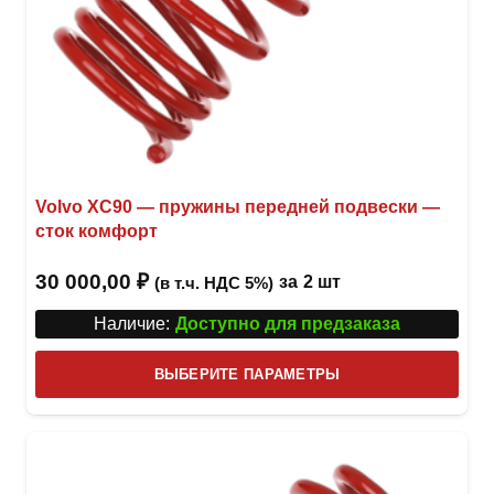
Volvo XC90 — пружины передней подвески —
сток комфорт
30 000,00
₽
за
2 шт
(в т.ч. НДС 5%)
Наличие:
Доступно для предзаказа
Этот
ВЫБЕРИТЕ ПАРАМЕТРЫ
това
имее
неск
вари