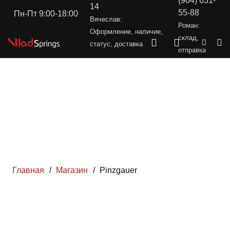
(904) 631-
14
55-88
Пн-Пт 9:00-18:00
Вячеслав:
Роман:
Оформление, наличие,
склад,
статус, доставка
отправка
Главная
/
Магазин
/
Pinzgauer