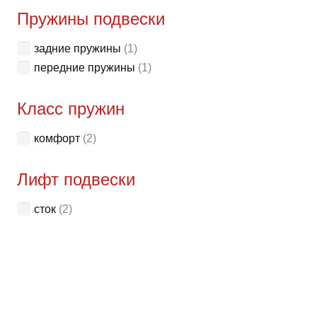
неск
Пружины подвески
вари
задние пружины
(1)
Опци
передние пружины
(1)
можн
выбр
Класс пружин
на
стра
комфорт
(2)
товар
Лифт подвески
сток
(2)