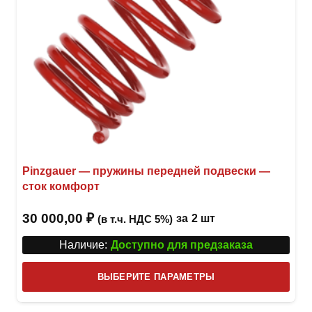
товар
Pinzgauer — пружины передней подвески —
сток комфорт
30 000,00
₽
за
2 шт
(в т.ч. НДС 5%)
Наличие:
Доступно для предзаказа
Этот
ВЫБЕРИТЕ ПАРАМЕТРЫ
това
имее