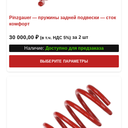
Pinzgauer — пружины задней подвески — сток
комфорт
30 000,00
₽
за
2 шт
(в т.ч. НДС 5%)
Наличие:
Доступно для предзаказа
Этот
ВЫБЕРИТЕ ПАРАМЕТРЫ
това
имее
неск
вари
Опци
можн
выбр
на
стра