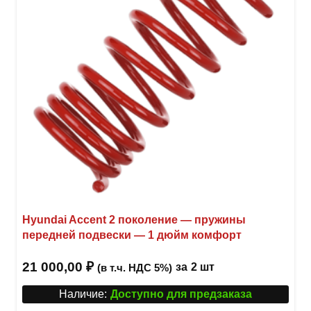
выбр
на
стра
товар
Hyundai Accent 2 поколение — пружины
передней подвески — 1 дюйм комфорт
21 000,00
₽
за
2 шт
(в т.ч. НДС 5%)
Наличие:
Доступно для предзаказа