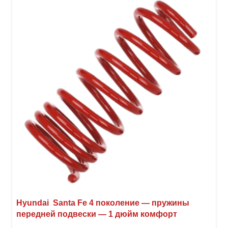
вари
Опци
можн
выбр
на
стра
товар
Hyundai Santa Fe 4 поколение — пружины
передней подвески — 1 дюйм комфорт