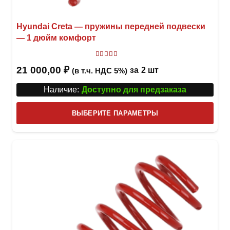
Hyundai Creta — пружины передней подвески
— 1 дюйм комфорт
Оценка
4.00
из 5
21 000,00
₽
за
2 шт
(в т.ч. НДС 5%)
Наличие:
Доступно для предзаказа
Этот
ВЫБЕРИТЕ ПАРАМЕТРЫ
това
имее
неск
вари
Опци
можн
выбр
на
стра