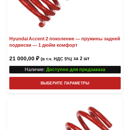
Hyundai Accent 2 поколение — пружины задней
подвески — 1 дюйм комфорт
21 000,00
₽
за
2 шт
(в т.ч. НДС 5%)
Наличие:
Доступно для предзаказа
Этот
ВЫБЕРИТЕ ПАРАМЕТРЫ
това
имее
неск
вари
Опци
можн