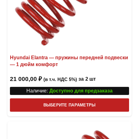
Hyundai Elantra — пружины передней подвески
— 1 дюйм комфорт
21 000,00
₽
за
2 шт
(в т.ч. НДС 5%)
Наличие:
Доступно для предзаказа
Этот
ВЫБЕРИТЕ ПАРАМЕТРЫ
това
имее
неск
вари