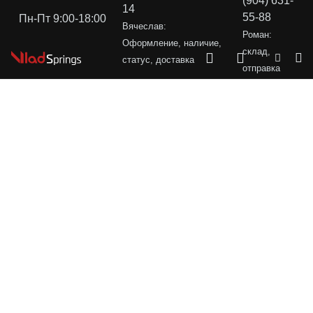
(904) 631-
14
55-88
Пн-Пт 9:00-18:00
Вячеслав:
Роман:
Оформление, наличие,
склад,
статус, доставка
отправка