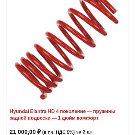
Опци
можн
выбр
на
стра
товар
Hyundai Elantra HD 4 поколение — пружины
задней подвески — 1 дюйм комфорт
21 000,00
₽
за
2 шт
(в т.ч. НДС 5%)