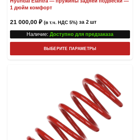
Hyundai Elantra — пружины задней подвески —
1 дюйм комфорт
21 000,00
₽
за
2 шт
(в т.ч. НДС 5%)
Наличие:
Доступно для предзаказа
Этот
ВЫБЕРИТЕ ПАРАМЕТРЫ
това
имее
неск
вари
Опци
можн
выбр
на
стра
товар