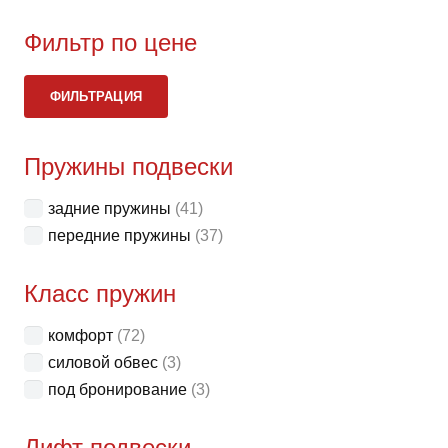
на
стра
Фильтр по цене
товар
Ми
Ма
ФИЛЬТРАЦИЯ
це
це
Пружины подвески
задние пружины
(41)
передние пружины
(37)
Класс пружин
комфорт
(72)
силовой обвес
(3)
под бронирование
(3)
Лифт подвески