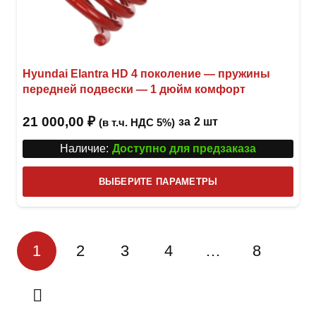
Hyundai Elantra HD 4 поколение — пружины
передней подвески — 1 дюйм комфорт
21 000,00
₽
за
2 шт
(в т.ч. НДС 5%)
Наличие:
Доступно для предзаказа
Этот
ВЫБЕРИТЕ ПАРАМЕТРЫ
това
имее
неск
1
2
3
4
…
8
вари
Опци
можн
выбр