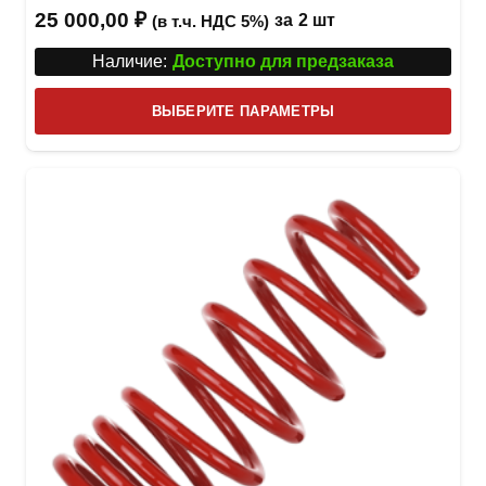
25 000,00
₽
за
2 шт
(в т.ч. НДС 5%)
Наличие:
Доступно для предзаказа
Этот
ВЫБЕРИТЕ ПАРАМЕТРЫ
това
имее
неск
вари
Опци
можн
выбр
на
стра
товар