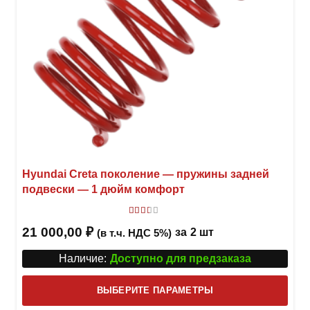
товар
Hyundai Creta поколение — пружины задней
подвески — 1 дюйм комфорт
Оценка
2.00
из 5
21 000,00
₽
за
2 шт
(в т.ч. НДС 5%)
Наличие:
Доступно для предзаказа
Этот
ВЫБЕРИТЕ ПАРАМЕТРЫ
това