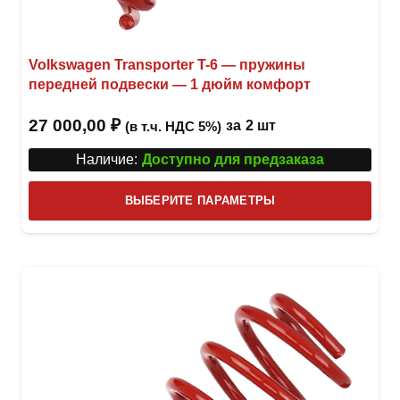
Volkswagen Transporter T-6 — пружины
передней подвески — 1 дюйм комфорт
27 000,00
₽
за
2 шт
(в т.ч. НДС 5%)
Наличие:
Доступно для предзаказа
Этот
ВЫБЕРИТЕ ПАРАМЕТРЫ
това
имее
неск
вари
Опци
можн
выбр
на