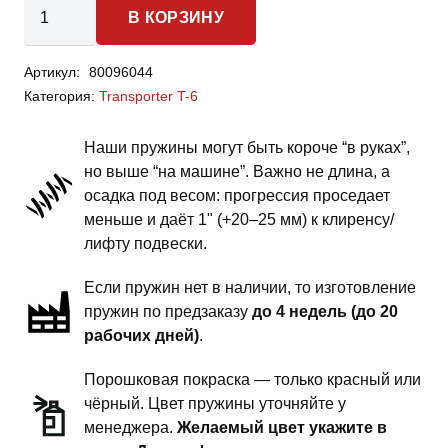
Количество
В КОРЗИНУ
товара
Volkswagen
Артикул:
80096044
Transporter
Категория:
Transporter T-6
T-
6
Наши пружины могут быть короче “в руках”,
-
но выше “на машине”. Важно не длина, а
пружины
осадка под весом: прогрессия проседает
задней
меньше и даёт 1" (+20–25 мм) к клиренсу/
подвески
лифту подвески.
-
Если пружин нет в наличии, то изготовление
1.5
пружин по предзаказу
до 4 недель (до 20
дюйма
рабочих дней)
.
комфорт
Порошковая покраска — только красный или
чёрный. Цвет пружины уточняйте у
менеджера.
Желаемый цвет укажите в