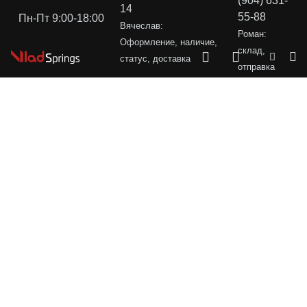
(904) 631-
14
55-88
Пн-Пт 9:00-18:00
Вячеслав:
Роман:
Оформление, наличие,
склад,
статус, доставка
отправка