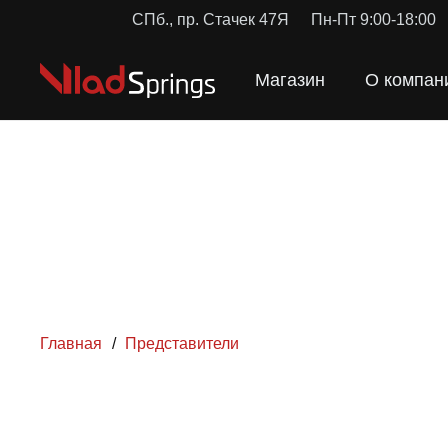
СПб., пр. Стачек 47Я
Пн-Пт 9:00-18:00
Магазин
О компан
Главная
/
Представители