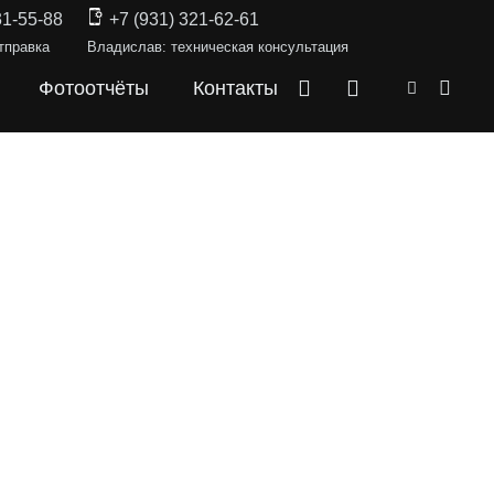
31-55-88
+7 (931) 321-62-61
тправка
Владислав: техническая консультация
Фотоотчёты
Контакты