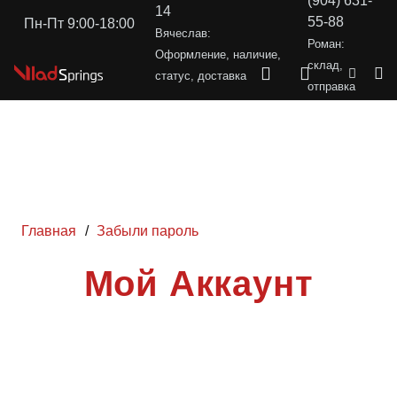
(904) 631-
14
55-88
Пн-Пт 9:00-18:00
Вячеслав:
Роман:
Оформление, наличие,
склад,
статус, доставка
отправка
Главная
/
Забыли пароль
Мой Аккаунт