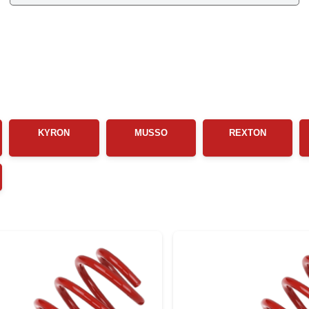
KYRON
MUSSO
REXTON