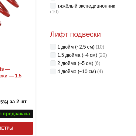
тяжёлый экспедиционник
(10)
Лифт подвески
1 дюйм (~2,5 см)
(10)
1.5 дюйма (~4 см)
(20)
2 дюйма (~5 см)
(6)
ts —
4 дюйма (~10 см)
(4)
ки — 1.5
.00
из 5
за
2 шт
 5%)
я предзаказа
Этот
МЕТРЫ
товар