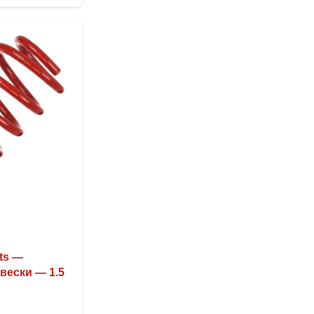
имеет
несколько
вариаций.
Опции
можно
выбрать
на
странице
товара.
ts —
вески — 1.5