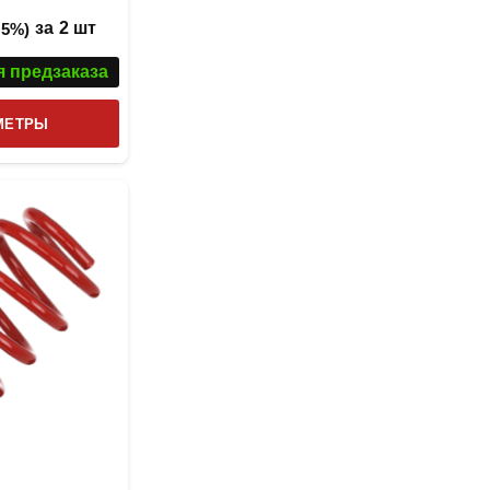
из 5
за
2 шт
 5%)
я предзаказа
Этот
МЕТРЫ
товар
имеет
несколько
вариаций.
Опции
можно
выбрать
на
странице
товара.