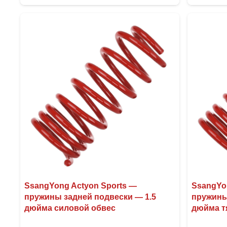
несколько
вариаций.
Опции
можно
выбрать
на
странице
товара.
SsangYong Actyon Sports —
SsangYo
пружины задней подвески — 1.5
пружины
дюйма силовой обвес
дюйма т