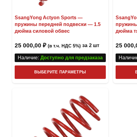
SsangYong Actyon Sports —
SsangYo
пружины передней подвески — 1.5
пружины
дюйма силовой обвес
дюйма т
25 000,00
₽
25 000
за
2 шт
(в т.ч. НДС 5%)
Наличие:
Доступно для предзаказа
Наличие
Этот
ВЫБЕРИТЕ ПАРАМЕТРЫ
товар
имеет
несколько
вариаций.
Опции
можно
выбрать