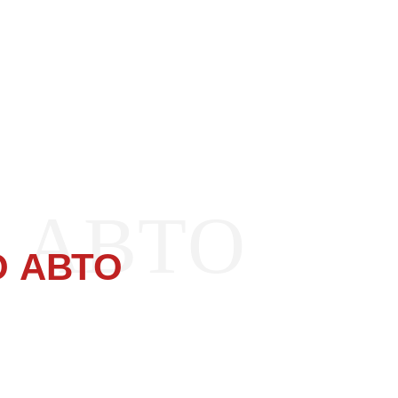
 АВТО
 АВТО