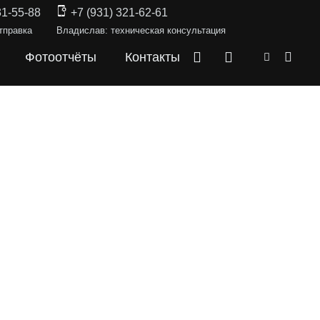
31-55-88
+7 (931) 321-62-61
тправка
Владислав: техническая консультация
Фотоотчёты
Контакты