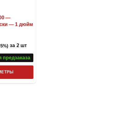
00 —
ски — 1 дюйм
за
2 шт
 5%)
я предзаказа
Этот
МЕТРЫ
товар
имеет
несколько
вариаций.
Опции
можно
выбрать