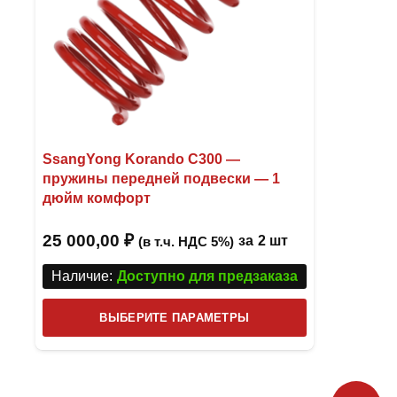
на
странице
товара.
SsangYong Korando C300 —
пружины передней подвески — 1
дюйм комфорт
25 000,00
₽
за
2 шт
(в т.ч. НДС 5%)
Наличие:
Доступно для предзаказа
Этот
ВЫБЕРИТЕ ПАРАМЕТРЫ
товар
имеет
несколько