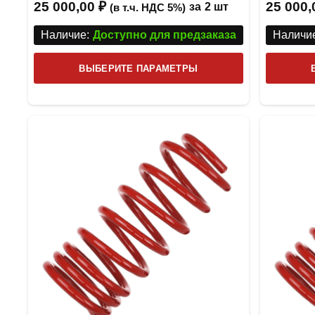
25 000,00
₽
25 000
за
2 шт
(в т.ч. НДС 5%)
Наличие:
Доступно для предзаказа
Наличие
Этот
ВЫБЕРИТЕ ПАРАМЕТРЫ
товар
имеет
несколько
вариаций.
Опции
можно
выбрать
на
странице
товара.