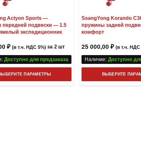
ng Actyon Sports —
SsangYong Korando C3
 передней подвески — 1.5
пружины задней подве
яжелый экспедиционник
комфорт
,00
₽
25 000,00
₽
за
2 шт
(в т.ч. НДС 5%)
(в т.ч. НДС
:
Доступно для предзаказа
Наличие:
Доступно дл
Этот
ВЫБЕРИТЕ ПАРАМЕТРЫ
ВЫБЕРИТЕ ПАРА
товар
имеет
несколько
вариаций.
Опции
можно
выбрать