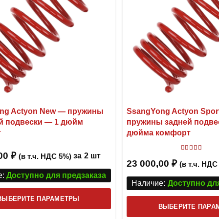
ng Actyon New — пружины
SsangYong Actyon Spor
й подвески — 1 дюйм
пружины задней подвес
т
дюйма комфорт
,00
₽
Оценка
5
за
2 шт
(в т.ч. НДС 5%)
23 000,00
₽
(в т.ч. НДС
:
Доступно для предзаказа
Наличие:
Доступно дл
Этот
ВЫБЕРИТЕ ПАРАМЕТРЫ
ВЫБЕРИТЕ ПАРА
товар