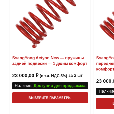
SsangYong Actyon New — пружины
SsangYo
задней подвески — 1 дюйм комфорт
передне
комфор
23 000,00
₽
за
2 шт
(в т.ч. НДС 5%)
23 000
Наличие:
Доступно для предзаказа
Наличие
Этот
ВЫБЕРИТЕ ПАРАМЕТРЫ
товар
имеет