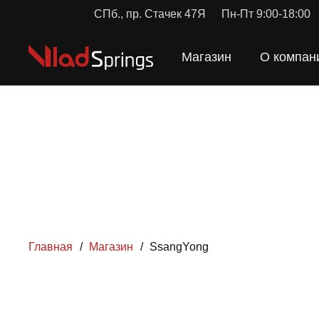
СПб., пр. Стачек 47Я
Пн-Пт 9:00-18:00
Магазин
О компан
Главная
/
Магазин
/
SsangYong