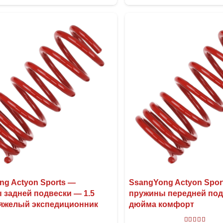
имеет
несколько
вариаций.
Опции
можно
выбрать
на
странице
товара.
ng Actyon Sports —
SsangYong Actyon Spor
 задней подвески — 1.5
пружины передней под
яжелый экспедиционник
дюйма комфорт