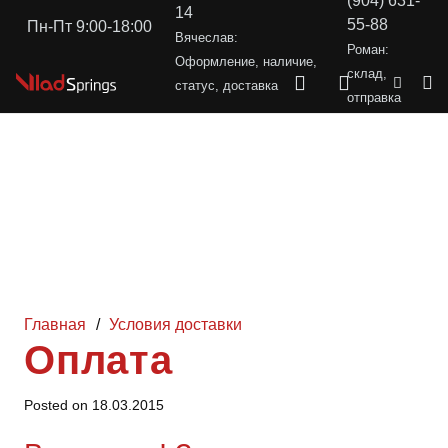
(904) 631-
14
55-88
Пн-Пт 9:00-18:00
Вячеслав:
Роман:
Оформление, наличие,
склад,
статус, доставка
отправка
Главная
/
Условия доставки
Оплата
Posted on
18.03.2015