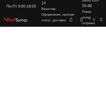
(904) 631-
14
55-88
Пн-Пт 9:00-18:00
Вячеслав:
Роман:
Оформление, наличие,
склад,
статус, доставка
отправка