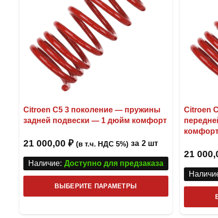
на
странице
товара.
Citroen C5 3 поколение — пружины
Citroen
задней подвески — 1 дюйм комфорт
передне
комфор
21 000,00
₽
за
2 шт
(в т.ч. НДС 5%)
21 000
Наличие:
Доступно для предзаказа
Наличие
Этот
ВЫБЕРИТЕ ПАРАМЕТРЫ
товар
имеет