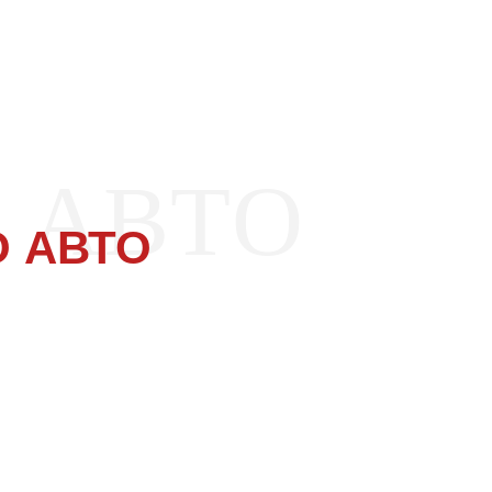
 АВТО
 АВТО