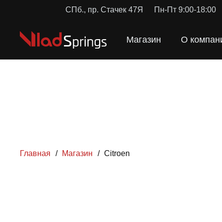
СПб., пр. Стачек 47Я
Пн-Пт 9:00-18:00
Магазин
О компан
Главная
/
Магазин
/
Citroen