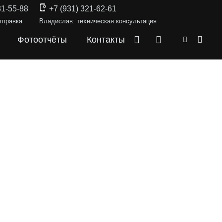
31-55-88
+7 (931) 321-62-61
тправка
Владислав: техническая консультация
Фотоотчёты
Контакты