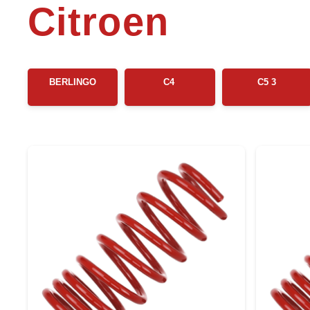
Citroen
BERLINGO
C4
C5 3