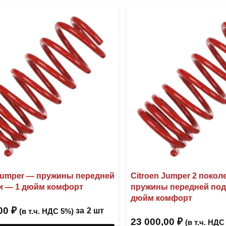
имеет
несколько
вариаций.
Опции
можно
выбрать
на
странице
товара.
 Jumper — пружины передней
Citroen Jumper 2 поко
и — 1 дюйм комфорт
пружины передней под
дюйм комфорт
,00
₽
за
2 шт
(в т.ч. НДС 5%)
23 000,00
₽
(в т.ч. НДС