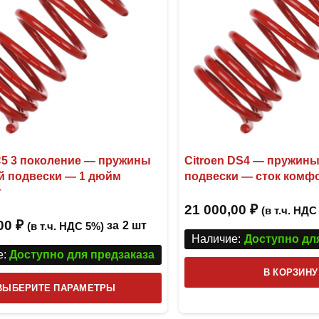
на
странице
товара.
 C5 3 поколение — пружины
Citroen DS4 — пружины
й подвески — 1 дюйм
подвески — сток комф
т
21 000,00
₽
(в т.ч. НДС
,00
₽
за
2 шт
(в т.ч. НДС 5%)
Наличие:
Доступно дл
:
Доступно для предзаказа
В КОРЗИНУ
Этот
ВЫБЕРИТЕ ПАРАМЕТРЫ
товар