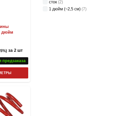
сток
(2)
1 дюйм (~2,5 см)
(7)
жины
1 дюйм
за
2 шт
 5%)
я предзаказа
Этот
МЕТРЫ
товар
имеет
несколько
вариаций.
Опции
можно