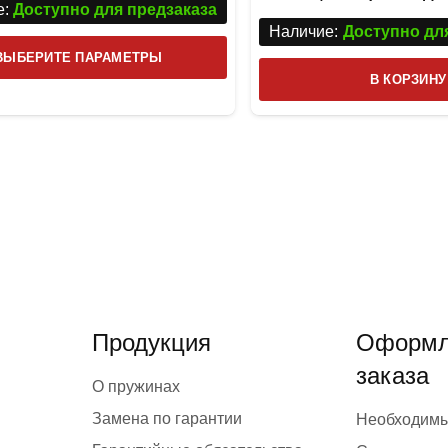
:
Доступно для предзаказа
Наличие:
Доступно дл
Этот
ВЫБЕРИТЕ ПАРАМЕТРЫ
товар
В КОРЗИНУ
имеет
несколько
вариаций.
Опции
можно
выбрать
на
странице
товара.
Продукция
Оформл
заказа
О пружинах
Замена по гарантии
Необходим