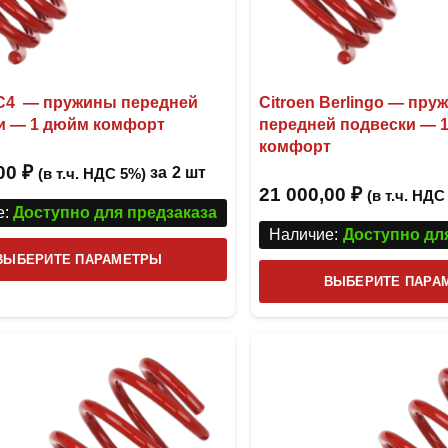
 C4 — пружины передней
Citroen Berlingo — пру
и — 1 дюйм комфорт
передней подвески — 
комфорт
,00
₽
за
2 шт
(в т.ч. НДС 5%)
21 000,00
₽
(в т.ч. НДС
:
Доступно для предзаказа
Наличие:
Доступно дл
Этот
ВЫБЕРИТЕ ПАРАМЕТРЫ
товар
ВЫБЕРИТЕ ПАРА
имеет
несколько
вариаций.
Опции
можно
выбрать