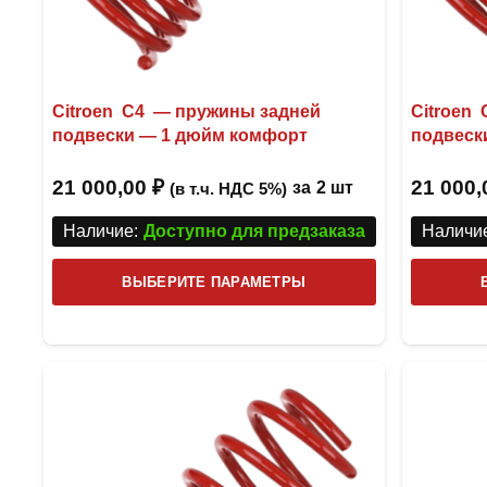
Citroen C4 — пружины задней
Citroen
подвески — 1 дюйм комфорт
подвеск
21 000,00
₽
21 000
за
2 шт
(в т.ч. НДС 5%)
Наличие:
Доступно для предзаказа
Наличие
Этот
ВЫБЕРИТЕ ПАРАМЕТРЫ
товар
имеет
несколько
вариаций.
Опции
можно
выбрать