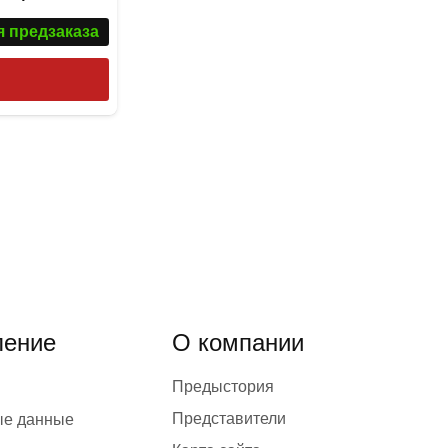
я предзаказа
ение
О компании
Предыстория
Представители
ые данные