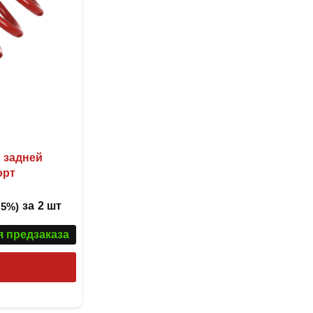
выбрать
на
странице
товара.
 задней
орт
за
2 шт
 5%)
я предзаказа