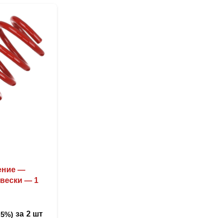
ление —
вески — 1
за
2 шт
 5%)