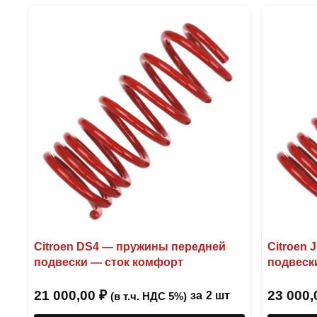
несколько
вариаций.
Опции
можно
выбрать
на
странице
товара.
Citroen DS4 — пружины передней
Citroen
подвески — сток комфорт
подвеск
21 000,00
₽
23 000
за
2 шт
(в т.ч. НДС 5%)