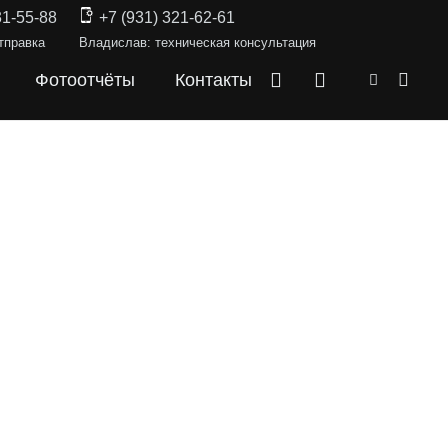
31-55-88
+7 (931) 321-62-61
тправка
Владислав: техническая консультация
Фотоотчёты
Контакты