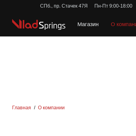
СПб., пр. Стачек 47Я
Пн-Пт 9:00-18:00
Магазин
О компан
Главная
/
О компании