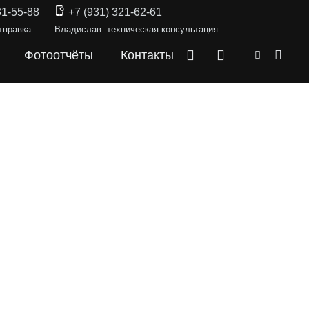
31-55-88
+7 (931) 321-62-61
тправка
Владислав: техническая консультация
Фотоотчёты
Контакты