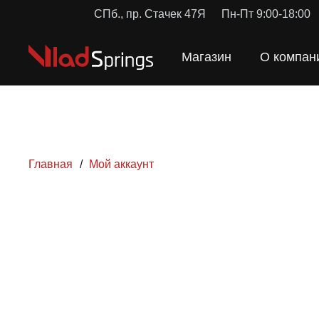
СПб., пр. Стачек 47Я
Пн-Пт 9:00-18:00
Магазин
О компан
Главная
/
Мой аккаунт