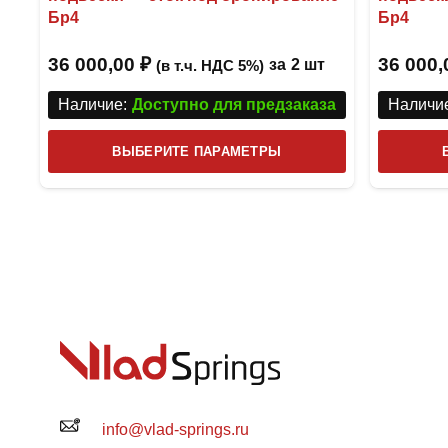
Бр4
Бр4
36 000,00
₽
36 000
за
2 шт
(в т.ч. НДС 5%)
Наличие:
Доступно для предзаказа
Наличие
Этот
ВЫБЕРИТЕ ПАРАМЕТРЫ
товар
имеет
несколько
вариаций.
Опции
можно
выбрать
на
странице
товара.
info@vlad-springs.ru