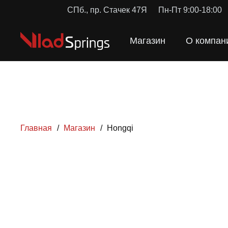
СПб., пр. Стачек 47Я
Пн-Пт 9:00-18:00
Магазин
О компан
Главная
/
Магазин
/
Hongqi