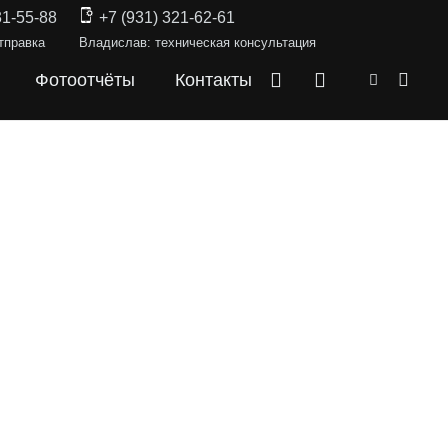
31-55-88
+7 (931) 321-62-61
тправка
Владислав: техническая консультация
Фотоотчёты
Контакты