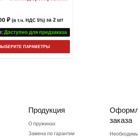
,00
₽
за
2 шт
(в т.ч. НДС 5%)
:
Доступно для предзаказа
Этот
ВЫБЕРИТЕ ПАРАМЕТРЫ
товар
имеет
несколько
вариаций.
Опции
можно
выбрать
Продукция
Оформл
на
заказа
странице
О пружинах
товара.
Замена по гарантии
Необходим