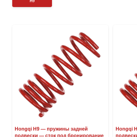
H9
Hongqi H9 — пружины задней
Hongqi 
подвески — сток под бронирование
подвеск