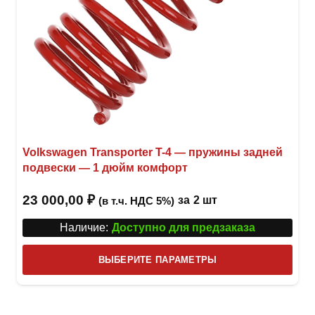
Volkswagen Transporter T-4 — пружины задней
подвески — 1 дюйм комфорт
23 000,00
₽
за
2 шт
(в т.ч. НДС 5%)
Наличие:
Доступно для предзаказа
Этот
ВЫБЕРИТЕ ПАРАМЕТРЫ
това
имее
неск