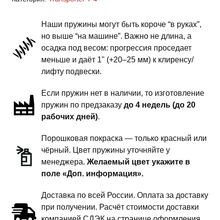
T-
4
Наши пружины могут быть короче “в руках”,
-
но выше “на машине”. Важно не длина, а
пружины
осадка под весом: прогрессия проседает
задней
меньше и даёт 1" (+20–25 мм) к клиренсу/
подвески
лифту подвески.
-
Если пружин нет в наличии, то изготовление
1
пружин по предзаказу
до 4 недель (до 20
дюйм
рабочих дней)
.
силовой
обвес
Порошковая покраска — только красный или
чёрный. Цвет пружины уточняйте у
менеджера.
Желаемый цвет укажите в
поле «Доп. информация».
Доставка по всей России. Оплата за доставку
при получении. Расчёт стоимости доставки
компанией СДЭК на странице оформления