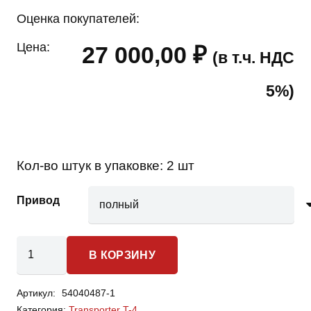
Оценка покупателей:
Цена:
27 000,00
₽
(в т.ч. НДС
5%)
Кол-во штук в упаковке:
2 шт
Привод
Количество
В КОРЗИНУ
товара
Volkswagen
Артикул:
54040487-1
Transporter
Категория:
Transporter T-4