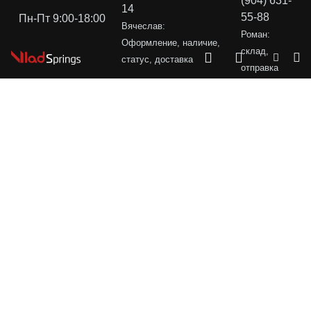
(904) 631-
14
55-88
Пн-Пт 9:00-18:00
Вячеслав:
Роман:
Оформление, наличие,
склад,
статус, доставка
отправка