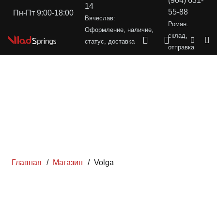
(904) 631-
14
55-88
Пн-Пт 9:00-18:00
Вячеслав:
Роман:
Оформление, наличие,
склад,
статус, доставка
отправка
Главная
/
Магазин
/
Volga