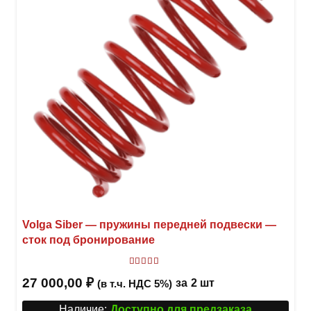
Volga Siber — пружины передней подвески —
сток под бронирование
Оценка
5.00
из 5
27 000,00
₽
за
2 шт
(в т.ч. НДС 5%)
Наличие:
Доступно для предзаказа