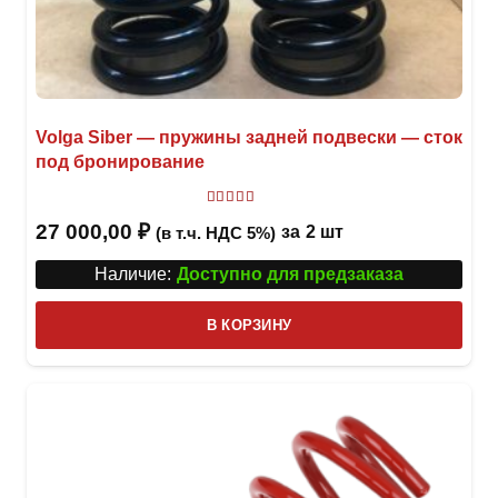
Volga Siber — пружины задней подвески — сток
под бронирование
Оценка
5.00
из 5
27 000,00
₽
за
2 шт
(в т.ч. НДС 5%)
Наличие:
Доступно для предзаказа
В КОРЗИНУ