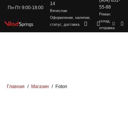
(904) 631-
14
55-88
Пн-Пт 9:00-18:00
Вячеслав:
Роман:
Оформление, наличие,
склад,
статус, доставка
отправка
Главная
/
Магазин
/
Foton