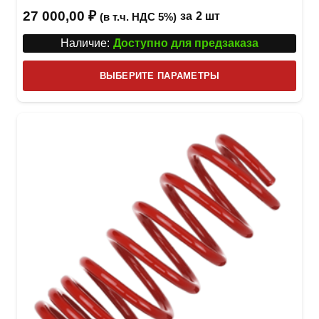
27 000,00
₽
за
2 шт
(в т.ч. НДС 5%)
Наличие:
Доступно для предзаказа
Этот
ВЫБЕРИТЕ ПАРАМЕТРЫ
това
имее
неск
вари
Опци
можн
выбр
на
стра
товар