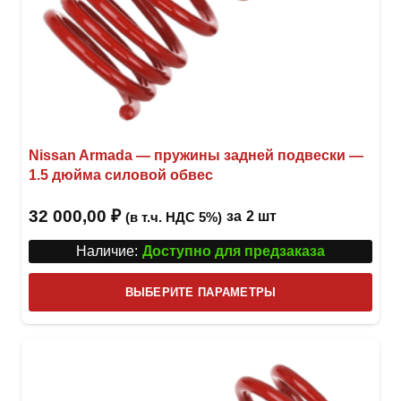
Nissan Armada — пружины задней подвески —
1.5 дюйма силовой обвес
32 000,00
₽
за
2 шт
(в т.ч. НДС 5%)
Наличие:
Доступно для предзаказа
Этот
ВЫБЕРИТЕ ПАРАМЕТРЫ
това
имее
неск
вари
Опци