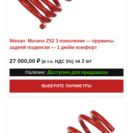
Nissan Murano Z52 3 поколение — пружины
задней подвески — 1 дюйм комфорт
27 000,00
₽
за
2 шт
(в т.ч. НДС 5%)
Наличие:
Доступно для предзаказа
Этот
ВЫБЕРИТЕ ПАРАМЕТРЫ
това
имее
неск
вари
Опци
можн