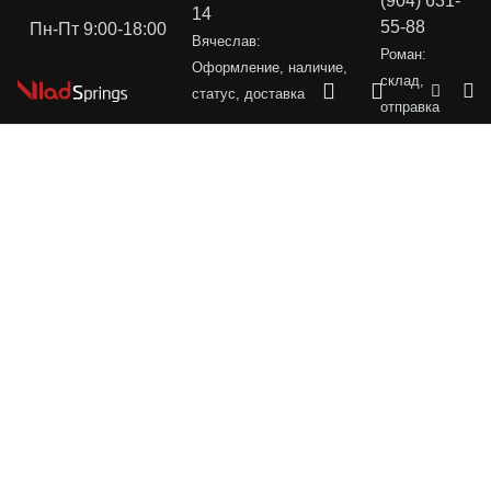
(904) 631-
14
55-88
Пн-Пт 9:00-18:00
Вячеслав:
Роман:
Оформление, наличие,
склад,
статус, доставка
отправка