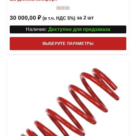
Оценка
5.00
из 5
30 000,00
₽
за
2 шт
(в т.ч. НДС 5%)
Наличие:
Доступно для предзаказа
Этот
ВЫБЕРИТЕ ПАРАМЕТРЫ
това
имее
неск
вари
Опци
можн
выбр
на
стра
товар