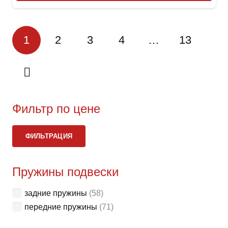
имее
неск
1
2
3
4
…
13
вари
Опци
можн
выбр
на
стра
Фильтр по цене
товар
Ми
Ма
ФИЛЬТРАЦИЯ
це
це
Пружины подвески
задние пружины
(58)
передние пружины
(71)