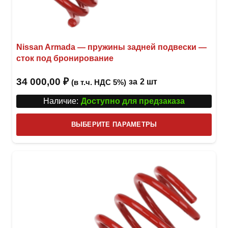
Nissan Armada — пружины задней подвески —
сток под бронирование
34 000,00
₽
за
2 шт
(в т.ч. НДС 5%)
Наличие:
Доступно для предзаказа
Этот
ВЫБЕРИТЕ ПАРАМЕТРЫ
това
имее
неск
вари
Опци
можн
выбр
на