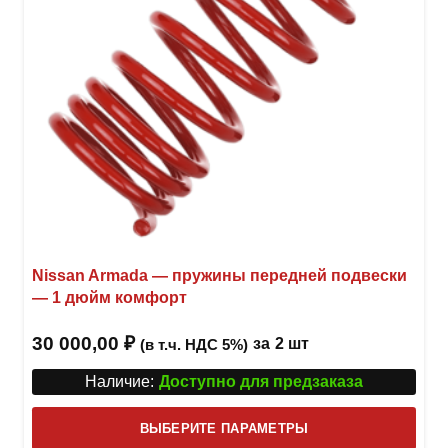
стра
товар
Nissan Armada — пружины передней подвески
— 1 дюйм комфорт
30 000,00
₽
за
2 шт
(в т.ч. НДС 5%)
Наличие:
Доступно для предзаказа
Этот
ВЫБЕРИТЕ ПАРАМЕТРЫ
това