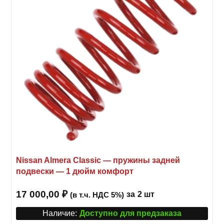
выбр
на
стра
товар
Nissan Almera Classic — пружины задней
подвески — 1 дюйм комфорт
17 000,00
₽
за
2 шт
(в т.ч. НДС 5%)
Наличие:
Доступно для предзаказа