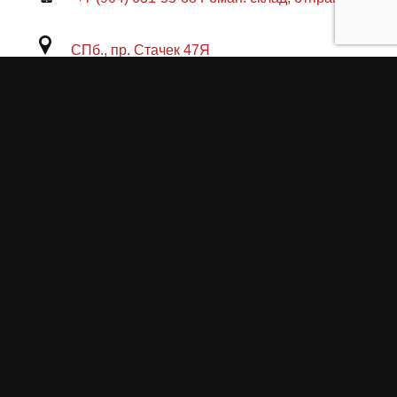
СПб., пр. Стачек 47Я
Пн-Пт 11:00-18:00
Продукция
О пружинах
Замена по гарантии
Гарантийные обязательства
Заказ на изготовление пружин
Рекламация
Блог / Статьи