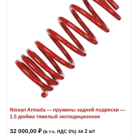
можн
выбр
на
стра
товар
Nissan Armada — пружины задней подвески —
1.5 дюйма тяжелый экспедиционник
32 000,00
₽
за
2 шт
(в т.ч. НДС 5%)