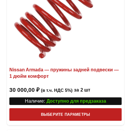
Nissan Armada — пружины задней подвески —
1 дюйм комфорт
30 000,00
₽
за
2 шт
(в т.ч. НДС 5%)
Наличие:
Доступно для предзаказа
Этот
ВЫБЕРИТЕ ПАРАМЕТРЫ
това
имее