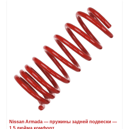
неск
вари
Опци
можн
выбр
на
стра
товар
Nissan Armada — пружины задней подвески —
1.5 дюйма комфорт