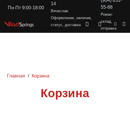
(904) 631-
14
55-88
Пн-Пт 9:00-18:00
Вячеслав:
Роман:
Оформление, наличие,
склад,
статус, доставка
отправка
Главная
/
Корзина
Корзина