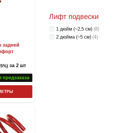
Лифт подвески
1 дюйм (~2,5 см)
(8)
2 дюйма (~5 см)
(4)
ы задней
мфорт
за
2 шт
 5%)
я предзаказа
Этот
МЕТРЫ
товар
имеет
несколько
вариаций.
Опции