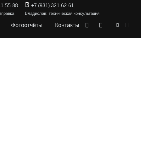
31-55-88
+7 (931) 321-62-61
тправка
Владислав: техническая консультация
Фотоотчёты
Контакты