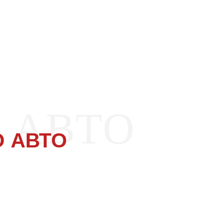
 АВТО
 АВТО