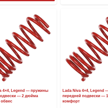
товар
имеет
несколько
вариаций.
Опции
можно
выбрать
на
странице
товара.
a 4×4, Legend — пружины
Lada Niva 4×4, Legend
подвески — 2 дюйма
передней подвески — 
 обвес
комфорт