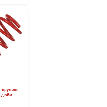
имеет
несколько
вариаций.
Опции
можно
выбрать
на
странице
товара.
 — пружины
1 дюйм