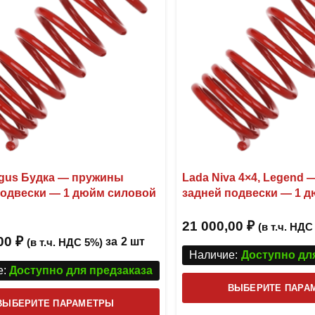
rgus Будка — пружины
Lada Niva 4×4, Legend
подвески — 1 дюйм силовой
задней подвески — 1 
21 000,00
₽
(в т.ч. НДС
,00
₽
за
2 шт
(в т.ч. НДС 5%)
Наличие:
Доступно дл
:
Доступно для предзаказа
ВЫБЕРИТЕ ПАРА
Этот
ВЫБЕРИТЕ ПАРАМЕТРЫ