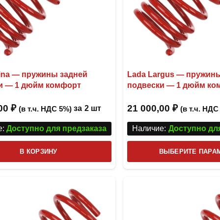
lina — пружины задней
Lada Largus — пружин
и — 1 дюйм комфорт
подвески — 1 дюйм ко
,00
₽
21 000,00
₽
за
2 шт
(в т.ч. НДС 5%)
(в т.ч. НДС
:
Доступно для предзаказа
Наличие:
Доступно дл
В КОРЗИНУ
ВЫБЕРИТЕ ПАРА