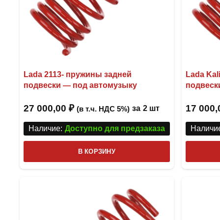
Lada 2113- пружины задней
Lada Ka
подвески — под автомузыку
подвеск
27 000,00
₽
17 000
за
2 шт
(в т.ч. НДС 5%)
Наличие:
Доступно для предзаказа
Наличие
В КОРЗИНУ