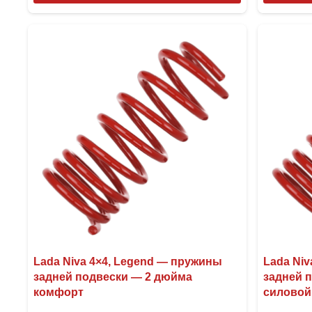
товар
имеет
несколько
вариаций.
Опции
можно
выбрать
на
странице
товара.
Lada Niva 4×4, Legend — пружины
Lada Niv
задней подвески — 2 дюйма
задней 
комфорт
силовой