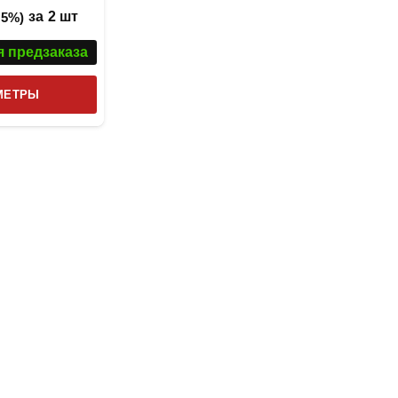
за
2 шт
 5%)
я предзаказа
Этот
МЕТРЫ
товар
имеет
несколько
вариаций.
Опции
можно
выбрать
на
странице
товара.