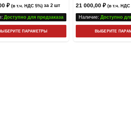
,00
₽
21 000,00
₽
за
2 шт
(в т.ч. НДС 5%)
(в т.ч. НДС
:
Доступно для предзаказа
Наличие:
Доступно дл
Этот
ВЫБЕРИТЕ ПАРАМЕТРЫ
ВЫБЕРИТЕ ПАРА
товар
имеет
несколько
вариаций.
Опции
можно
выбрать
на
странице
товара.