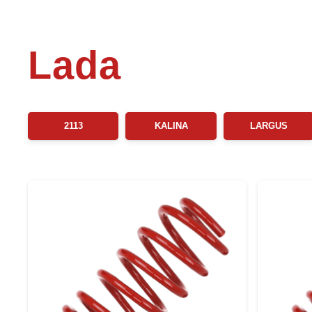
Lada
2113
KALINA
LARGUS