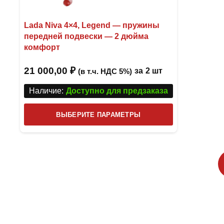
Lada Niva 4×4, Legend — пружины
передней подвески — 2 дюйма
комфорт
21 000,00
₽
за
2 шт
(в т.ч. НДС 5%)
Наличие:
Доступно для предзаказа
Этот
ВЫБЕРИТЕ ПАРАМЕТРЫ
товар
имеет
несколько
вариаций.
Опции
можно
выбрать
на