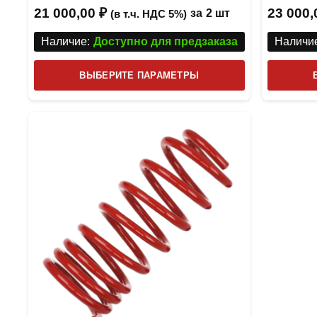
21 000,00
₽
23 000
за
2 шт
(в т.ч. НДС 5%)
Наличие:
Доступно для предзаказа
Наличие
Этот
ВЫБЕРИТЕ ПАРАМЕТРЫ
товар
имеет
несколько
вариаций.
Опции
можно
выбрать
на
странице
товара.