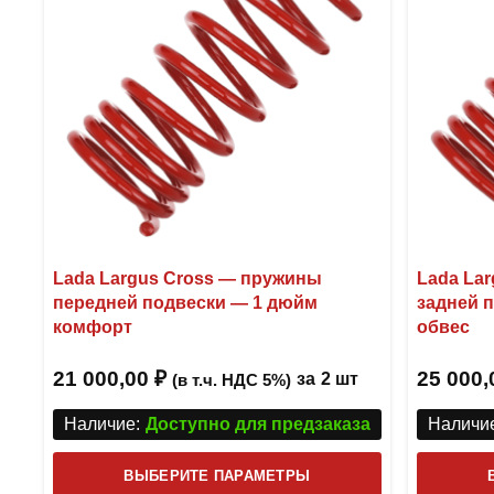
Lada Largus Cross — пружины
Lada La
передней подвески — 1 дюйм
задней 
комфорт
обвес
21 000,00
₽
25 000
за
2 шт
(в т.ч. НДС 5%)
Наличие:
Доступно для предзаказа
Наличие
Этот
ВЫБЕРИТЕ ПАРАМЕТРЫ