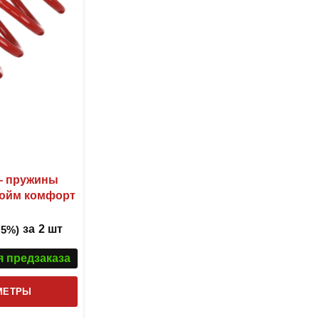
можно
выбрать
на
странице
товара.
 — пружины
дюйм комфорт
за
2 шт
 5%)
я предзаказа
Этот
МЕТРЫ
товар