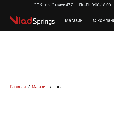
СПб., пр. Стачек 47Я
Пн-Пт 9:00-18:00
Магазин
О компан
Главная
/
Магазин
/
Lada