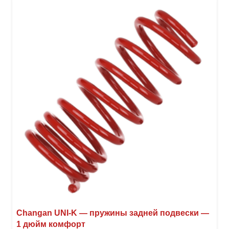
неск
вари
Опци
можн
выбр
на
стра
товар
Changan UNI-K — пружины задней подвески —
1 дюйм комфорт