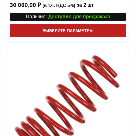
30 000,00
₽
за
2 шт
(в т.ч. НДС 5%)
Наличие:
Доступно для предзаказа
Этот
ВЫБЕРИТЕ ПАРАМЕТРЫ
това
имее
неск
вари
Опци
можн
выбр
на
стра
товар