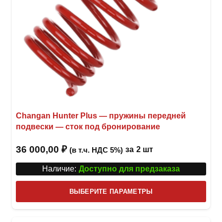
товар
Changan Hunter Plus — пружины передней
подвески — сток под бронирование
36 000,00
₽
за
2 шт
(в т.ч. НДС 5%)
Наличие:
Доступно для предзаказа
Этот
ВЫБЕРИТЕ ПАРАМЕТРЫ
това
имее