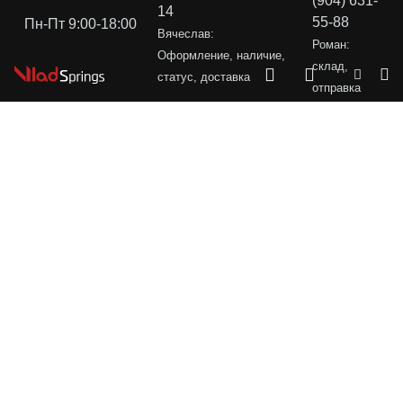
(904) 631-
14
55-88
Пн-Пт 9:00-18:00
Вячеслав:
Роман:
Оформление, наличие,
склад,
статус, доставка
отправка