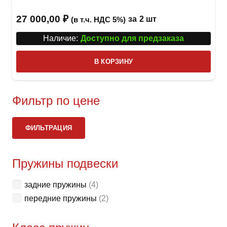
27 000,00
₽
за
2 шт
(в т.ч. НДС 5%)
Наличие:
Доступно для предзаказа
В КОРЗИНУ
Фильтр по цене
Ми
Ма
ФИЛЬТРАЦИЯ
це
це
Пружины подвески
задние пружины
(4)
передние пружины
(2)