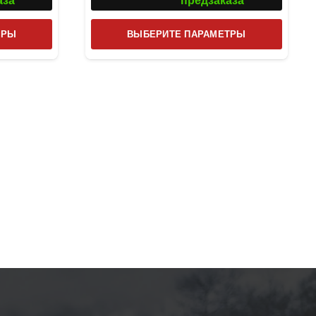
аза
предзаказа
Этот
Этот
ТРЫ
ВЫБЕРИТЕ ПАРАМЕТРЫ
товар
товар
имеет
имеет
несколько
несколь
вариаций.
вариаци
Опции
Опции
можно
можно
выбрать
выбрат
на
на
странице
страниц
товара.
товара.