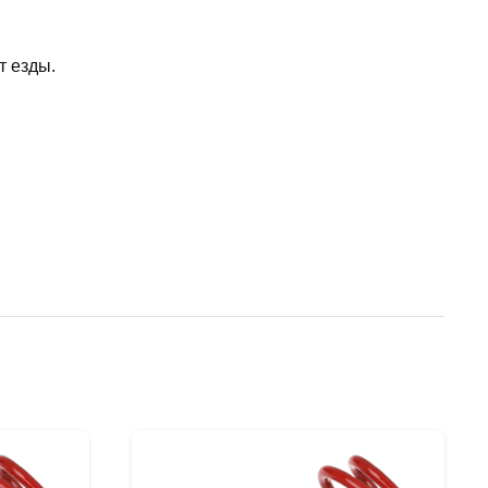
т езды.