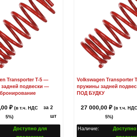
en Transporter T-5 —
Volkswagen Transporter 
 задней подвески —
пружины задней подвес
 бронирование
ПОД БУДКУ
,00
₽
27 000,00
₽
за
2
(в т.ч. НДС
(в т.ч. НД
шт
5%)
5%)
Доступно для
Наличие:
Доступно