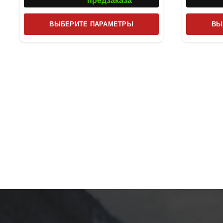
предзаказа
Этот
ВЫБЕРИТЕ ПАРАМЕТРЫ
ВЫ
товар
имеет
несколько
вариаций.
Опции
можно
выбрать
на
странице
товара.