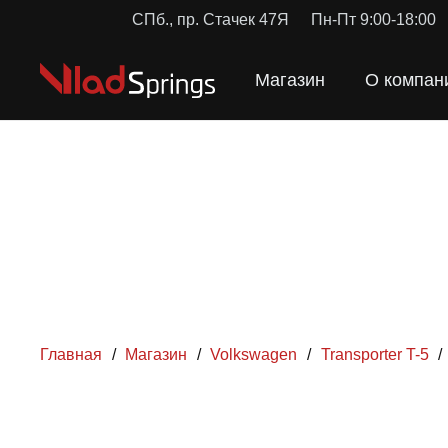
СПб., пр. Стачек 47Я
Пн-Пт 9:00-18:00
Магазин
О компан
Главная
/
Магазин
/
Volkswagen
/
Transporter T-5
/
ПРУЖ