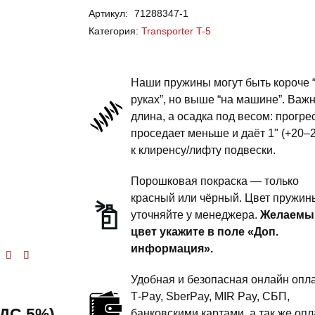
Артикул:
71288347-1
Transporter
Категория:
Transporter T-5
T-
5
-
Наши пружины могут быть короче 
пружины
руках”, но выше “на машине”. Важ
длина, а осадка под весом: прогре
передней
проседает меньше и даёт 1" (+20–
подвески
к клиренсу/лифту подвески.
-
1
Порошковая покраска — только
дюйм
красный или чёрный. Цвет пружин
уточняйте у менеджера.
Желаемы
комфорт
цвет укажите в поле «Доп.
информация».
енка
5.00
из 5
Удобная и безопасная онлайн опла
T‑Pay, SberPay, MIR Pay, СБП,
 НДС 5%)
банковскими картами, а так же опл