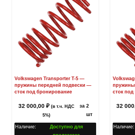
Volkswagen Transporter T-5 —
Volkswag
пружины передней подвески —
пружины
сток под бронирование
сток под
32 000,00
₽
32 000
за
2
(в т.ч. НДС
шт
5%)
Наличие:
Доступно для
Наличие: