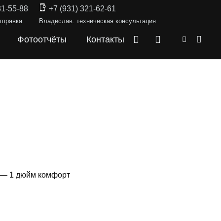
31-55-88
+7 (931) 321-62-61
тправка
Владислав: техническая консультация
Фотоотчёты
Контакты
и — 1 дюйм комфорт
СКИ —