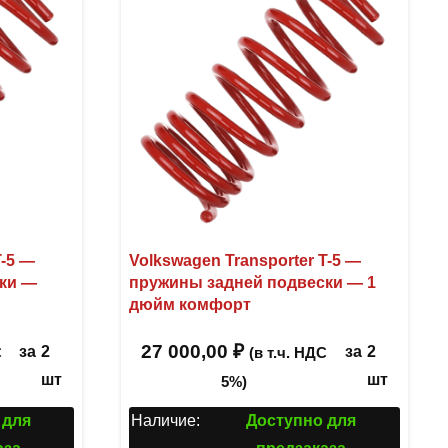
T-5 —
Volkswagen Transporter T-5 —
ки —
пружины задней подвески — 1
дюйм комфорт
27 000,00
₽
за
2
за
2
С
(в т.ч. НДС
шт
шт
5%)
 для
Наличие:
Доступно для