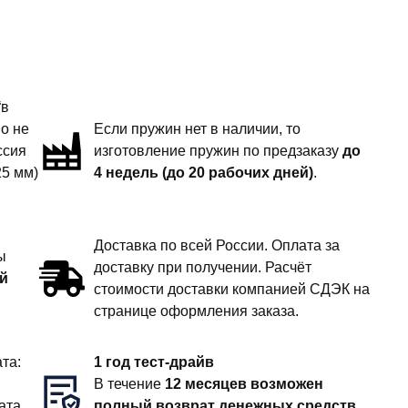
“в
но не
Если пружин нет в наличии, то
ссия
изготовление пружин по предзаказу
до
25 мм)
4 недель (до 20 рабочих дней)
.
Доставка по всей России. Оплата за
ы
доставку при получении. Расчёт
й
стоимости доставки компанией СДЭК на
странице оформления заказа.
та:
1 год тест-драйв
В течение
12 месяцев возможен
ата
полный возврат денежных средств