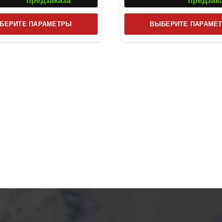
предзаказа
предзак
Этот
БЕРИТЕ ПАРАМЕТРЫ
ВЫБЕРИТЕ ПАРАМЕ
товар
имеет
несколько
вариаций.
Опции
можно
выбрать
на
странице
товара.