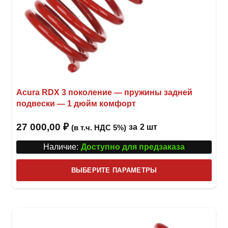
Acura RDX 3 поколение — пружины задней
подвески — 1 дюйм комфорт
27 000,00
₽
за
2 шт
(в т.ч. НДС 5%)
Наличие:
Доступно для предзаказа
Этот
ВЫБЕРИТЕ ПАРАМЕТРЫ
това
имее
неск
вари