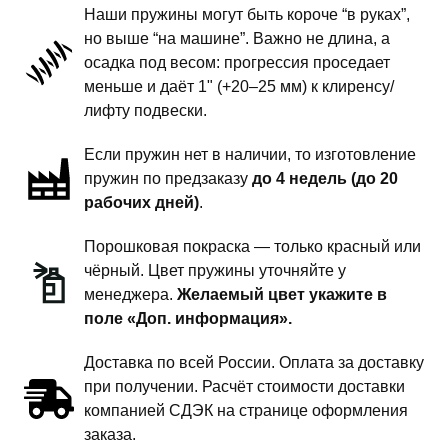
Наши пружины могут быть короче “в руках”,
-
но выше “на машине”. Важно не длина, а
пружины
осадка под весом: прогрессия проседает
передней
меньше и даёт 1" (+20–25 мм) к клиренсу/
подвески
лифту подвески.
-
Если пружин нет в наличии, то изготовление
1
пружин по предзаказу
до 4 недель (до 20
дюйм
рабочих дней)
.
комфорт
Порошковая покраска — только красный или
чёрный. Цвет пружины уточняйте у
менеджера.
Желаемый цвет укажите в
поле «Доп. информация».
Доставка по всей России. Оплата за доставку
при получении. Расчёт стоимости доставки
компанией СДЭК на странице оформления
заказа.