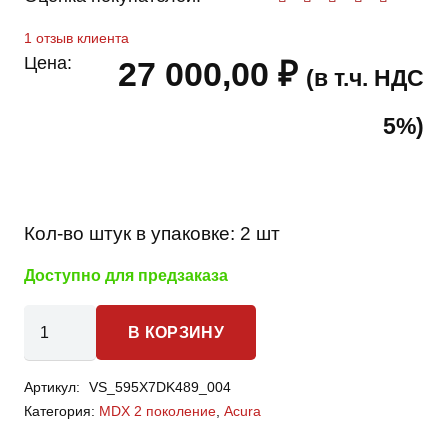
Оценк
1
отзыв клиента
Цена:
27 000,00
₽
(в т.ч. НДС
5%)
Кол-во штук в упаковке:
2 шт
Доступно для предзаказа
Количество
В КОРЗИНУ
товара
Acura
Артикул:
VS_595X7DK489_004
MDX
Категория:
MDX 2 поколение
,
Acura
2
поколение