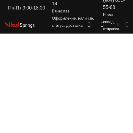
(904) 631-
14
55-88
Пн-Пт 9:00-18:00
Вячеслав:
Роман:
Оформление, наличие,
склад,
статус, доставка
отправка