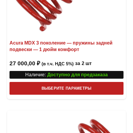
Acura MDX 3 поколение — пружины задней
подвески — 1 дюйм комфорт
27 000,00
₽
за
2 шт
(в т.ч. НДС 5%)
Наличие:
Доступно для предзаказа
Этот
ВЫБЕРИТЕ ПАРАМЕТРЫ
това
имее
неск
вари
Опци
можн