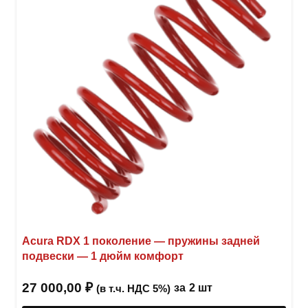
выбр
на
стра
товар
Acura RDX 1 поколение — пружины задней
подвески — 1 дюйм комфорт
27 000,00
₽
за
2 шт
(в т.ч. НДС 5%)