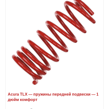
Опци
можн
выбр
на
стра
товар
Acura TLX — пружины передней подвески — 1
дюйм комфорт