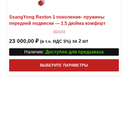
SsangYong Rexton 1 поколение- пружины
передней подвески — 1.5 дюйма комфорт
Оценка
5.00
из 5
23 000,00
₽
за
2 шт
(в т.ч. НДС 5%)
Наличие:
Доступно для предзаказа
Этот
ВЫБЕРИТЕ ПАРАМЕТРЫ
това
имее
неск
вари
Опци
можн
выбр
на