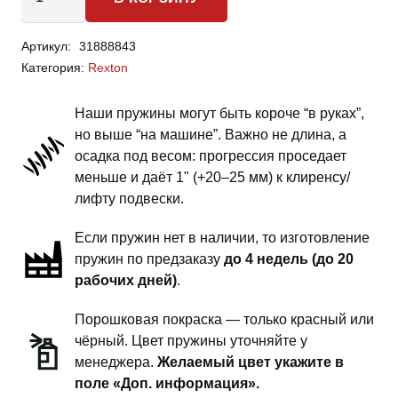
товара
SsangYong
Артикул:
31888843
Rexton
Категория:
Rexton
1
поколение-
Наши пружины могут быть короче “в руках”,
пружины
но выше “на машине”. Важно не длина, а
передней
осадка под весом: прогрессия проседает
подвески
меньше и даёт 1" (+20–25 мм) к клиренсу/
-
лифту подвески.
1.5
Если пружин нет в наличии, то изготовление
дюйма
пружин по предзаказу
до 4 недель (до 20
силовой
рабочих дней)
.
обвес
Порошковая покраска — только красный или
чёрный. Цвет пружины уточняйте у
менеджера.
Желаемый цвет укажите в
поле «Доп. информация».