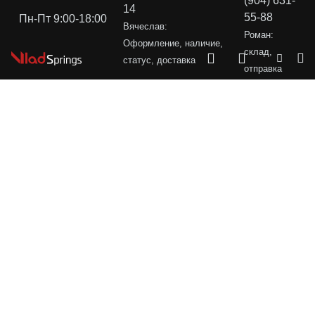
(904) 631-
14
55-88
Пн-Пт 9:00-18:00
Вячеслав:
Роман:
Оформление, наличие,
склад,
статус, доставка
отправка