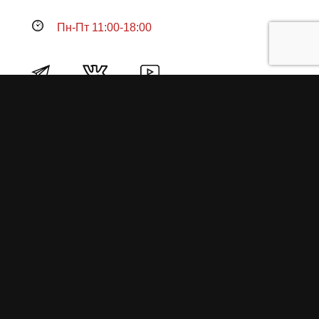
Пн-Пт 11:00-18:00
Продукция
О пружинах
Замена по гарантии
Гарантийные обязательства
Заказ на изготовление пружин
Рекламация
Блог / Статьи
Фотоотчёты
Видео