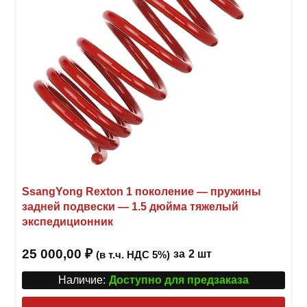
стра
товар
SsangYong Rexton 1 поколение — пружины
задней подвески — 1.5 дюйма тяжелый
экспедиционник
25 000,00
₽
за
2 шт
(в т.ч. НДС 5%)
Наличие:
Доступно для предзаказа
Этот