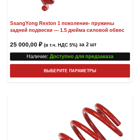
SsangYong Rexton 1 поколение- пружины
задней подвески — 1.5 дюйма силовой обвес
25 000,00
₽
за
2 шт
(в т.ч. НДС 5%)
Наличие:
Доступно для предзаказа
Этот
ВЫБЕРИТЕ ПАРАМЕТРЫ
това
имее
неск
вари
Опци
можн
выбр
на