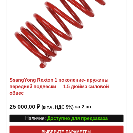
товар
SsangYong Rexton 1 поколение- пружины
передней подвески — 1.5 дюйма силовой
обвес
25 000,00
₽
за
2 шт
(в т.ч. НДС 5%)
Наличие:
Доступно для предзаказа
Этот
ВЫБЕРИТЕ ПАРАМЕТРЫ