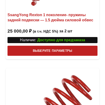
SsangYong Rexton 1 поколение- пружины
задней подвески — 1.5 дюйма силовой обвес
25 000,00
₽
за
2 шт
(в т.ч. НДС 5%)
Наличие:
Доступно для предзаказа
Этот
ВЫБЕРИТЕ ПАРАМЕТРЫ
това
имее
неск
вари
Опци
можн
выбр
на
стра