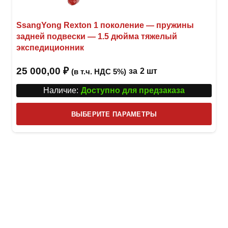
SsangYong Rexton 1 поколение — пружины
задней подвески — 1.5 дюйма тяжелый
экспедиционник
25 000,00
₽
за
2 шт
(в т.ч. НДС 5%)
Наличие:
Доступно для предзаказа
Этот
ВЫБЕРИТЕ ПАРАМЕТРЫ
това
имее
неск
вари
Опци
можн
выбр
на
стра