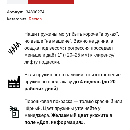
SsangYong
Артикул:
34806274
Rexton
Категория:
Rexton
1
поколение-
Наши пружины могут быть короче “в руках”,
пружины
но выше “на машине”. Важно не длина, а
передней
осадка под весом: прогрессия проседает
подвески
меньше и даёт 1" (+20–25 мм) к клиренсу/
-
лифту подвески.
1.5
Если пружин нет в наличии, то изготовление
дюйма
пружин по предзаказу
до 4 недель (до 20
комфорт
рабочих дней)
.
Порошковая покраска — только красный или
чёрный. Цвет пружины уточняйте у
менеджера.
Желаемый цвет укажите в
поле «Доп. информация».