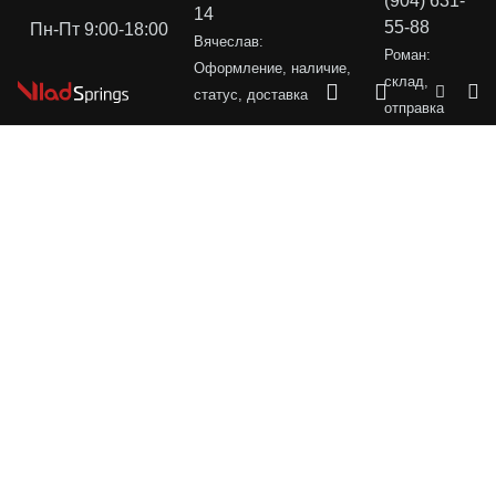
(904) 631-
14
55-88
Пн-Пт 9:00-18:00
Вячеслав:
Роман:
Оформление, наличие,
склад,
статус, доставка
отправка