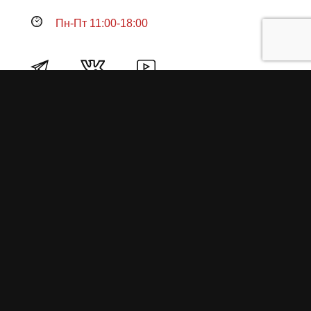
Пн-Пт 11:00-18:00
Продукция
О пружинах
Замена по гарантии
Гарантийные обязательства
Заказ на изготовление пружин
Рекламация
Блог / Статьи
Фотоотчёты
Видео