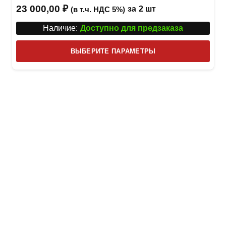
Оценка
5.00
из 5
23 000,00
₽
за
2 шт
(в т.ч. НДС 5%)
Наличие:
Доступно для предзаказа
Этот
ВЫБЕРИТЕ ПАРАМЕТРЫ
това
имее
неск
вари
Опци
можн
выбр
на
стра
товар