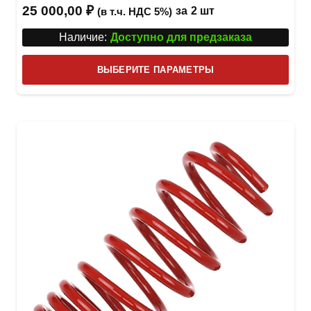
25 000,00
₽
за
2 шт
(в т.ч. НДС 5%)
Наличие:
Доступно для предзаказа
Этот
ВЫБЕРИТЕ ПАРАМЕТРЫ
това
имее
неск
вари
Опци
можн
выбр
на
стра
товар