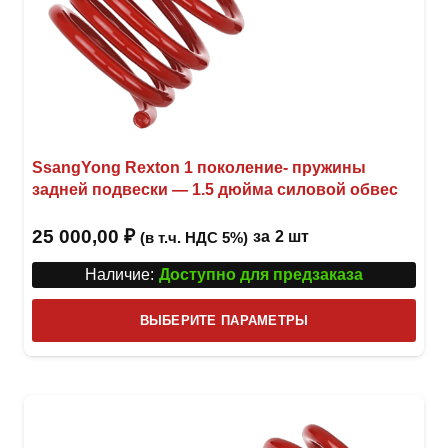
SsangYong Rexton 1 поколение- пружины
задней подвески — 1.5 дюйма силовой обвес
25 000,00
₽
за
2 шт
(в т.ч. НДС 5%)
Наличие:
Доступно для предзаказа
Этот
ВЫБЕРИТЕ ПАРАМЕТРЫ
това
имее
неск
вари
Опци