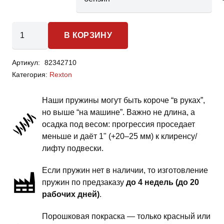
Количество
В КОРЗИНУ
товара
SsangYong
Артикул:
82342710
Rexton
Категория:
Rexton
1
поколение
Наши пружины могут быть короче “в руках”,
-
но выше “на машине”. Важно не длина, а
пружины
осадка под весом: прогрессия проседает
передней
меньше и даёт 1" (+20–25 мм) к клиренсу/
подвески
лифту подвески.
-
Если пружин нет в наличии, то изготовление
1.5
пружин по предзаказу
до 4 недель (до 20
дюйма
рабочих дней)
.
тяжелый
экспедиционник
Порошковая покраска — только красный или