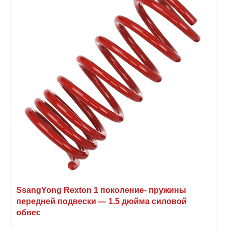
можн
выбр
на
стра
товар
SsangYong Rexton 1 поколение- пружины
передней подвески — 1.5 дюйма силовой
обвес