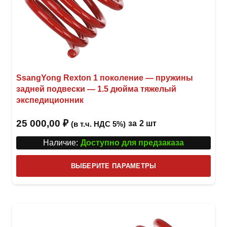
SsangYong Rexton 1 поколение — пружины
задней подвески — 1.5 дюйма тяжелый
экспедиционник
25 000,00
₽
за
2 шт
(в т.ч. НДС 5%)
Наличие:
Доступно для предзаказа
Этот
ВЫБЕРИТЕ ПАРАМЕТРЫ
това
имее
неск
вари
Опци