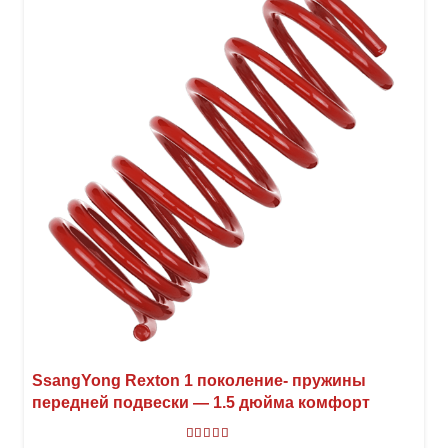
можн
выбр
на
стра
товар
SsangYong Rexton 1 поколение- пружины
передней подвески — 1.5 дюйма комфорт