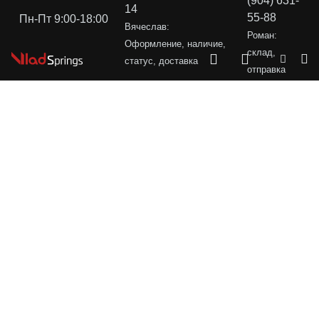
(904) 631-
14
55-88
Пн-Пт 9:00-18:00
Вячеслав:
Роман:
Оформление, наличие,
склад,
статус, доставка
отправка