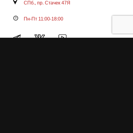
СПб., пр. Стачек 47Я
Пн-Пт 11:00-18:00
Продукция
О пружинах
Замена по гарантии
Гарантийные обязательства
Заказ на изготовление пружин
Рекламация
Блог / Статьи
Фотоотчёты