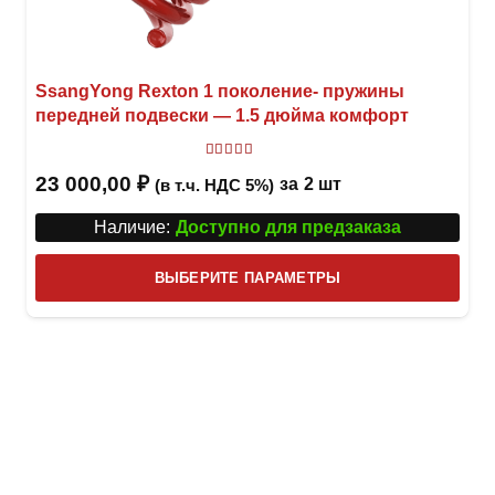
SsangYong Rexton 1 поколение- пружины
передней подвески — 1.5 дюйма комфорт
Оценка
5.00
из 5
23 000,00
₽
за
2 шт
(в т.ч. НДС 5%)
Наличие:
Доступно для предзаказа
Этот
ВЫБЕРИТЕ ПАРАМЕТРЫ
това
имее
неск
вари
Опци
можн
выбр