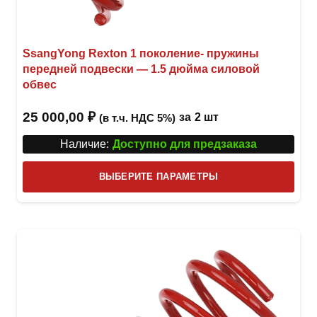
SsangYong Rexton 1 поколение- пружины
передней подвески — 1.5 дюйма силовой
обвес
25 000,00
₽
за
2 шт
(в т.ч. НДС 5%)
Наличие:
Доступно для предзаказа
Этот
ВЫБЕРИТЕ ПАРАМЕТРЫ
това
имее
неск
вари
Опци
можн
выбр
на