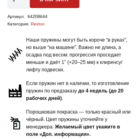
товара
SsangYong
Артикул:
64208644
Rexton
Категория:
Rexton
1
поколение-
Наши пружины могут быть короче “в руках”,
пружины
но выше “на машине”. Важно не длина, а
задней
осадка под весом: прогрессия проседает
подвески
меньше и даёт 1" (+20–25 мм) к клиренсу/
-
лифту подвески.
1.5
Если пружин нет в наличии, то изготовление
дюйма
пружин по предзаказу
до 4 недель (до 20
силовой
рабочих дней)
.
обвес
Порошковая покраска — только красный или
чёрный. Цвет пружины уточняйте у
менеджера.
Желаемый цвет укажите в
поле «Доп. информация».