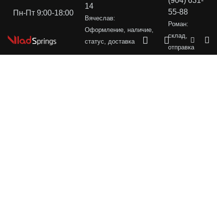
(904) 631-
14
55-88
Пн-Пт 9:00-18:00
Вячеслав:
Роман:
Оформление, наличие,
склад,
статус, доставка
отправка