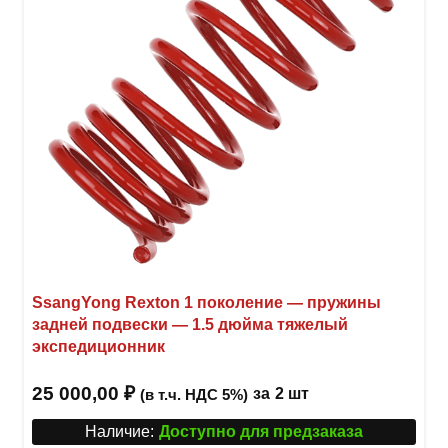
стра
товар
SsangYong Rexton 1 поколение — пружины
задней подвески — 1.5 дюйма тяжелый
экспедиционник
25 000,00
₽
за
2 шт
(в т.ч. НДС 5%)
Наличие:
Доступно для предзаказа