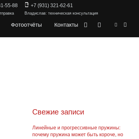
31-55-88
+7 (931) 321-62-61
тправка
Владислав: техническая консультация
Фотоотчёты
Контакты
Свежие записи
Линейные и прогрессивные пружины:
почему пружина может быть короче, но