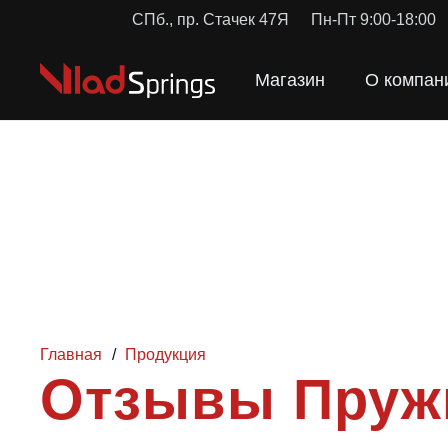
СПб., пр. Стачек 47Я
Пн-Пт 9:00-18:00
Магазин
О компан
Главная
/
Продукция
Отзывы Пруж