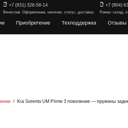
+7 (931) 326-58-14
+7 (904) 6
Вячеслав: Оформление, наличие, статус, доставка
Роман: склад, о
ии
Приобретение
Техподдержка
Отзывы
ление
/
Kia Sorento UM Prime 3 поколение — пружины зад
ИНЫ ПОДВЕ