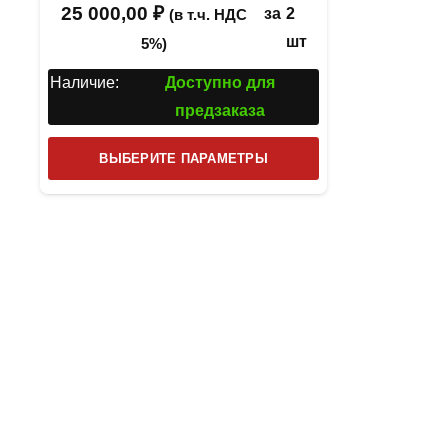
25 000,00
₽
за
2
(в т.ч. НДС
шт
5%)
Наличие:
Доступно для
предзаказа
Этот
ВЫБЕРИТЕ ПАРАМЕТРЫ
товар
имеет
несколько
вариаций.
Опции
можно
выбрать
на
странице
товара.