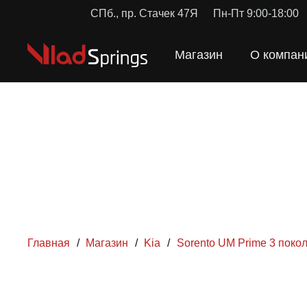
СПб., пр. Стачек 47Я
Пн-Пт 9:00-18:00
Магазин
О компан
Главная
/
Магазин
/
Kia
/
Sorento UM Prime 3 поко
ПРУЖ