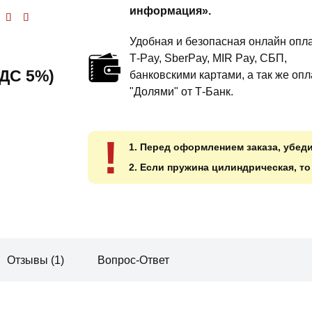
информация».
комфорт
енка
5
из 5
Удобная и безопасная онлайн опла
T‑Pay, SberPay, MIR Pay, СБП,
 НДС 5%)
банковскими картами, а так же опл
"Долями" от Т-Банк.
!
1. Перед оформлением заказа, убед
2. Если пружина цилиндрическая, т
Отзывы (1)
Вопрос-Ответ