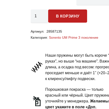
Количество
В КОРЗИНУ
товара
Kia
Артикул:
28587135
Sorento
Категория:
Sorento UM Prime 3 поколение
UM
Prime
3
Наши пружины могут быть короче 
поколение
руках”, но выше “на машине”. Важ
длина, а осадка под весом: прогре
-
проседает меньше и даёт 1" (+20–
пружины
к клиренсу/лифту подвески.
задней
подвески
Порошковая покраска — только
-
красный или чёрный. Цвет пружин
уточняйте у менеджера.
Желаемы
1
цвет укажите в поле «Доп.
дюйм