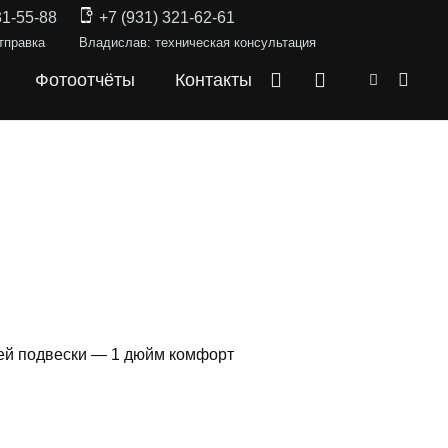
31-55-88
+7 (931) 321-62-61
тправка
Владислав: техническая консультация
Фотоотчёты
Контакты
ней подвески — 1 дюйм комфорт
СКИ —