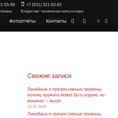
31-55-88
+7 (931) 321-62-61
тправка
Владислав: техническая консультация
Фотоотчёты
Контакты
Свежие записи
Линейные и прогрессивные пружины:
почему пружина может быть короче, но
машина — выше
19.01.2026
Линейные и прогрессивные пружины