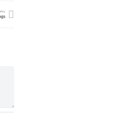
ись
ngs