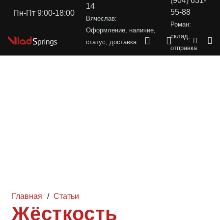
(904) 631-
14
55-88
Пн-Пт 9:00-18:00
Вячеслав:
Роман:
Оформление, наличие,
склад,
статус, доставка
отправка
Главная
/
Статьи
Жёсткость