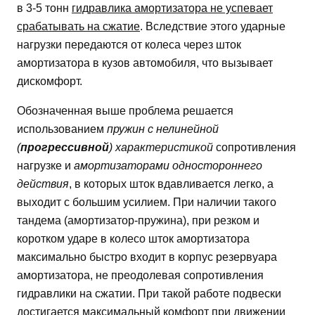
в 3-5 тонн
гидравлика амортизатора не успевает
срабатывать на сжатие
. Вследствие этого ударные
нагрузки передаются от колеса через шток
амортизатора в кузов автомобиля, что вызывает
дискомфорт.
Обозначенная выше проблема решается
использованием
пружин с нелинейной
(
прогрессивной
) характеристикой
сопротивления
нагрузке и
амортизаторами одностороннего
действия
, в которых шток вдавливается легко, а
выходит с большим усилием. При наличии такого
тандема (амортизатор-пружина), при резком и
коротком ударе в колесо шток амортизатора
максимально быстро входит в корпус резервуара
амортизатора, не преодолевая сопротивления
гидравлики на сжатии. При такой работе подвески
достигается максимальный комфорт при движении