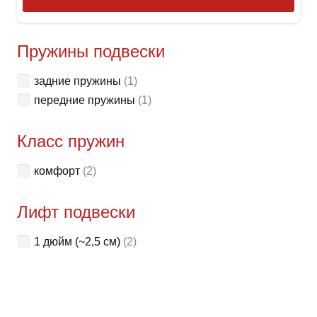
това
имее
неск
Пружины подвески
вари
задние пружины
(1)
Опци
передние пружины
(1)
можн
выбр
Класс пружин
на
стра
комфорт
(2)
товар
Лифт подвески
1 дюйм (~2,5 см)
(2)