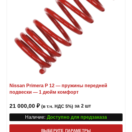
на
стра
товар
Nissan Primera P 12 — пружины передней
подвески — 1 дюйм комфорт
21 000,00
₽
за
2 шт
(в т.ч. НДС 5%)
Наличие:
Доступно для предзаказа
Этот
ВЫБЕРИТЕ ПАРАМЕТРЫ