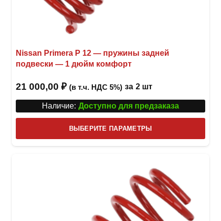
Nissan Primera P 12 — пружины задней
подвески — 1 дюйм комфорт
21 000,00
₽
за
2 шт
(в т.ч. НДС 5%)
Наличие:
Доступно для предзаказа
Этот
ВЫБЕРИТЕ ПАРАМЕТРЫ
това
имее
неск
вари
Опци
можн
выбр