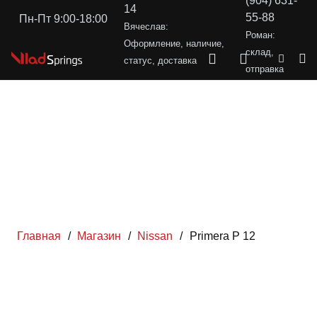
(904) 631-
14
55-88
Пн-Пт 9:00-18:00
Вячеслав:
Роман:
Оформление, наличие,
склад,
статус, доставка
отправка
Главная
/
Магазин
/
Nissan
/
Primera P 12