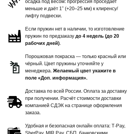
осадка под весом: прогрессия проседает
подвески
меньше и даёт 1" (+20–25 мм) к клиренсу/
-
лифту подвески.
1
Если пружин нет в наличии, то изготовление
дюйм
пружин по предзаказу
до 4 недель (до 20
комфорт
рабочих дней)
.
Порошковая покраска — только красный или
чёрный. Цвет пружины уточняйте у
менеджера.
Желаемый цвет укажите в
поле «Доп. информация».
Доставка по всей России. Оплата за доставку
при получении. Расчёт стоимости доставки
компанией СДЭК на странице оформления
заказа.
Удобная и безопасная онлайн оплата: T‑Pay,
SberPay, MIR Pay, СБП, банковскими