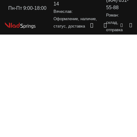
(904) 631-
14
55-88
Пн-Пт 9:00-18:00
Вячеслав:
Роман:
Оформление, наличие,
склад,
статус, доставка
отправка