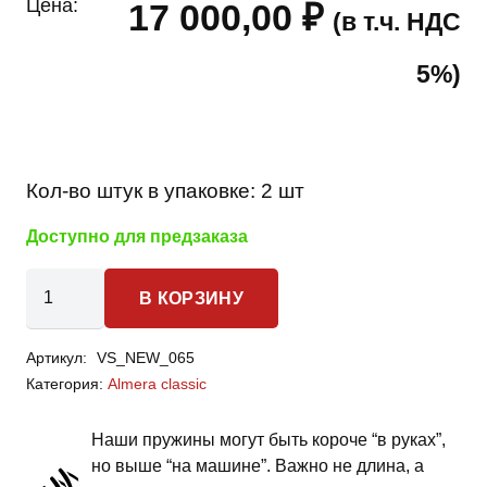
Цена:
17 000,00
₽
(в т.ч. НДС
5%)
Кол-во штук в упаковке:
2 шт
Доступно для предзаказа
Количество
В КОРЗИНУ
товара
Nissan
Артикул:
VS_NEW_065
Almera
Категория:
Almera classic
Classic
-
Наши пружины могут быть короче “в руках”,
пружины
но выше “на машине”. Важно не длина, а
задней