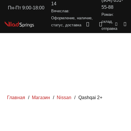
(904) 631-
14
55-88
Пн-Пт 9:00-18:00
Вячеслав:
Роман:
Оформление, наличие,
склад,
статус, доставка
отправка
Главная
/
Магазин
/
Nissan
/
Qashqai 2+