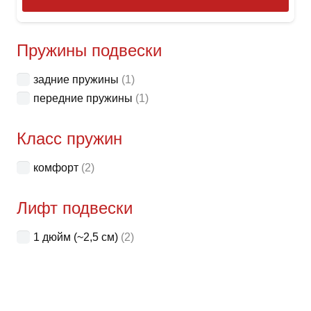
това
имее
неск
Пружины подвески
вари
задние пружины
(1)
Опци
передние пружины
(1)
можн
выбр
Класс пружин
на
стра
комфорт
(2)
товар
Лифт подвески
1 дюйм (~2,5 см)
(2)