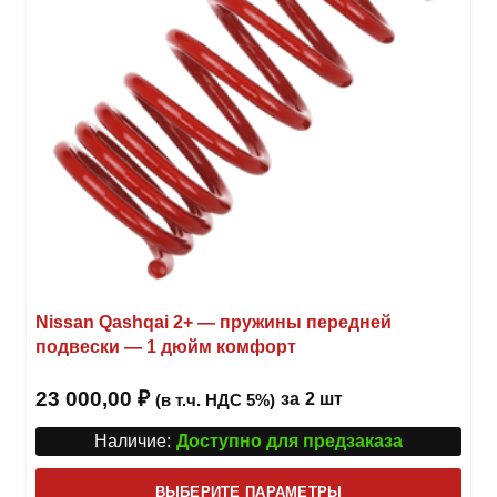
на
стра
товар
Nissan Qashqai 2+ — пружины передней
подвески — 1 дюйм комфорт
23 000,00
₽
за
2 шт
(в т.ч. НДС 5%)
Наличие:
Доступно для предзаказа
Этот
ВЫБЕРИТЕ ПАРАМЕТРЫ