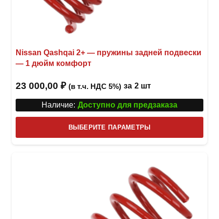
Nissan Qashqai 2+ — пружины задней подвески
— 1 дюйм комфорт
23 000,00
₽
за
2 шт
(в т.ч. НДС 5%)
Наличие:
Доступно для предзаказа
Этот
ВЫБЕРИТЕ ПАРАМЕТРЫ
това
имее
неск
вари
Опци
можн
выбр