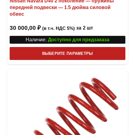
Nissan Navara D40 2 поколение — пружины
передней подвески — 1.5 дюйма силовой
обвес
30 000,00
₽
за
2 шт
(в т.ч. НДС 5%)
Наличие:
Доступно для предзаказа
Этот
ВЫБЕРИТЕ ПАРАМЕТРЫ
това
имее
неск
вари
Опци
можн
выбр
на
стра
товар