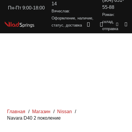
(904) 631-
14
55-88
Пн-Пт 9:00-18:00
Вячеслав:
Роман:
Оформление, наличие,
склад,
статус, доставка
отправка
Главная
/
Магазин
/
Nissan
/
Navara D40 2 поколение