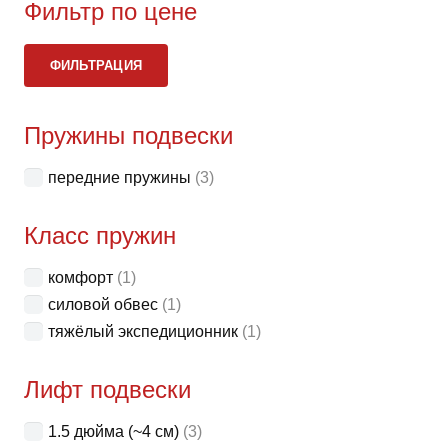
неск
Фильтр по цене
вари
Ми
Ма
Опци
ФИЛЬТРАЦИЯ
це
це
можн
выбр
Пружины подвески
на
стра
передние пружины
(3)
товар
Класс пружин
комфорт
(1)
силовой обвес
(1)
тяжёлый экспедиционник
(1)
Лифт подвески
1.5 дюйма (~4 см)
(3)