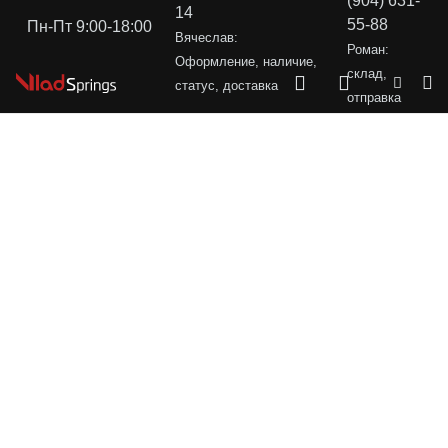
(904) 631-
14
55-88
Пн-Пт 9:00-18:00
Вячеслав:
Роман:
Оформление, наличие,
склад,
статус, доставка
отправка