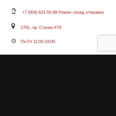
+7 (904) 631-55-88 Роман: склад, отправка
СПб., пр. Стачек 47Я
Пн-Пт 11:00-18:00
Продукция
О пружинах
Замена по гарантии
Гарантийные обязательства
Заказ на изготовление пружин