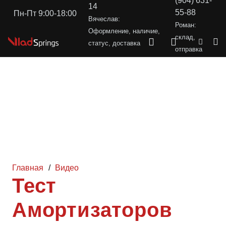
(904) 631-
14
55-88
Пн-Пт 9:00-18:00
Вячеслав:
Роман:
Оформление, наличие,
склад,
статус, доставка
отправка
Главная
/
Видео
Тест
Амортизаторов