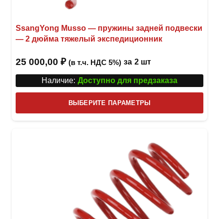
SsangYong Musso — пружины задней подвески
— 2 дюйма тяжелый экспедиционник
25 000,00
₽
за
2 шт
(в т.ч. НДС 5%)
Наличие:
Доступно для предзаказа
Этот
ВЫБЕРИТЕ ПАРАМЕТРЫ
това
имее
неск
вари
Опци
можн
выбр
на
стра