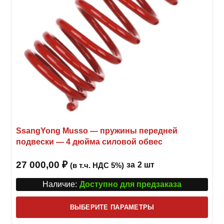
стра
товар
SsangYong Musso — пружины передней
подвески — 4 дюйма силовой обвес
27 000,00
₽
за
2 шт
(в т.ч. НДС 5%)
Наличие:
Доступно для предзаказа
Этот
ВЫБЕРИТЕ ПАРАМЕТРЫ
това