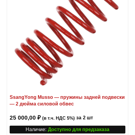
выбр
на
стра
товар
SsangYong Musso — пружины задней подвески
— 2 дюйма силовой обвес
25 000,00
₽
за
2 шт
(в т.ч. НДС 5%)
Наличие:
Доступно для предзаказа