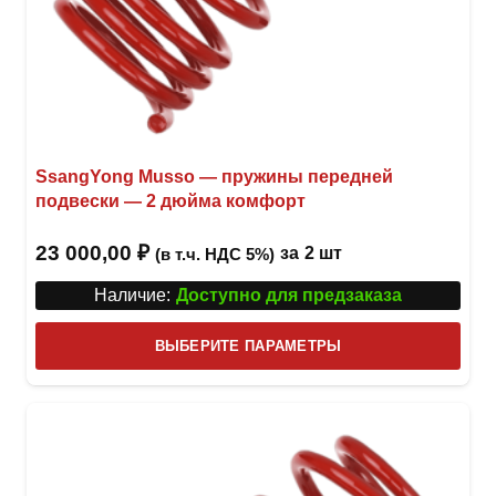
SsangYong Musso — пружины передней
подвески — 2 дюйма комфорт
23 000,00
₽
за
2 шт
(в т.ч. НДС 5%)
Наличие:
Доступно для предзаказа
Этот
ВЫБЕРИТЕ ПАРАМЕТРЫ
това
имее
неск
вари
Опци