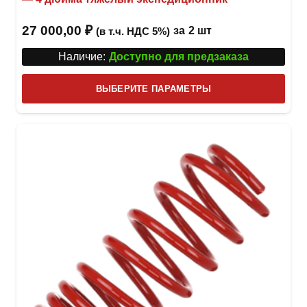
27 000,00
₽
за
2 шт
(в т.ч. НДС 5%)
Наличие:
Доступно для предзаказа
Этот
ВЫБЕРИТЕ ПАРАМЕТРЫ
това
имее
неск
вари
Опци
можн
выбр
на
стра
товар