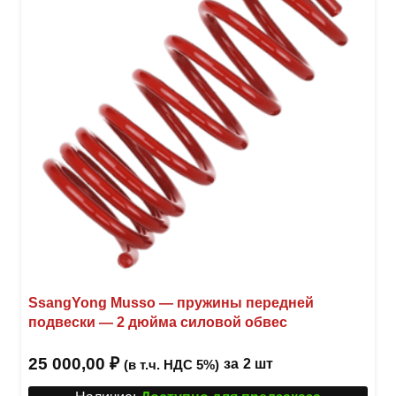
можн
выбр
на
стра
товар
SsangYong Musso — пружины передней
подвески — 2 дюйма силовой обвес
25 000,00
₽
за
2 шт
(в т.ч. НДС 5%)