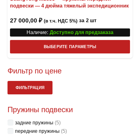
подвески — 4 дюйма тяжелый экспедиционник
27 000,00
₽
за
2 шт
(в т.ч. НДС 5%)
Наличие:
Доступно для предзаказа
Этот
ВЫБЕРИТЕ ПАРАМЕТРЫ
това
имее
неск
Фильтр по цене
вари
Ми
Ма
Опци
ФИЛЬТРАЦИЯ
це
це
можн
выбр
Пружины подвески
на
стра
задние пружины
(5)
товар
передние пружины
(5)