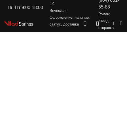
(904) 631-
14
55-88
Пн-Пт 9:00-18:00
Вячеслав:
Роман:
Оформление, наличие,
склад,
статус, доставка
отправка