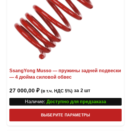
товар
SsangYong Musso — пружины задней подвески
— 4 дюйма силовой обвес
27 000,00
₽
за
2 шт
(в т.ч. НДС 5%)
Наличие:
Доступно для предзаказа
Этот
ВЫБЕРИТЕ ПАРАМЕТРЫ
това
имее