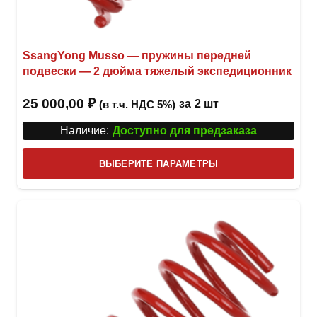
SsangYong Musso — пружины передней
подвески — 2 дюйма тяжелый экспедиционник
25 000,00
₽
за
2 шт
(в т.ч. НДС 5%)
Наличие:
Доступно для предзаказа
Этот
ВЫБЕРИТЕ ПАРАМЕТРЫ
това
имее
неск
вари
Опци
можн
выбр
на