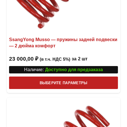
SsangYong Musso — пружины задней подвески
— 2 дюйма комфорт
23 000,00
₽
за
2 шт
(в т.ч. НДС 5%)
Наличие:
Доступно для предзаказа
Этот
ВЫБЕРИТЕ ПАРАМЕТРЫ
това
имее
неск
вари
Опци
можн