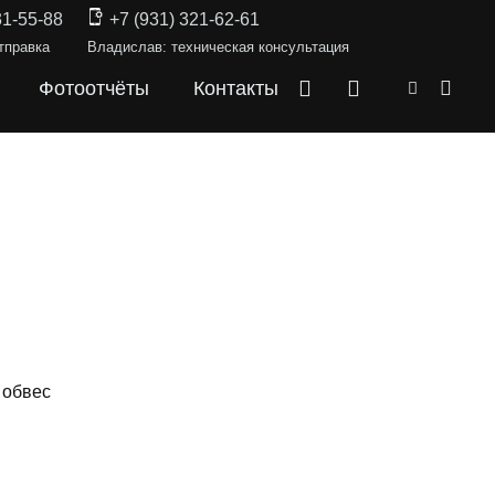
31-55-88
+7 (931) 321-62-61
тправка
Владислав: техническая консультация
Фотоотчёты
Контакты
 обвес
СКИ —