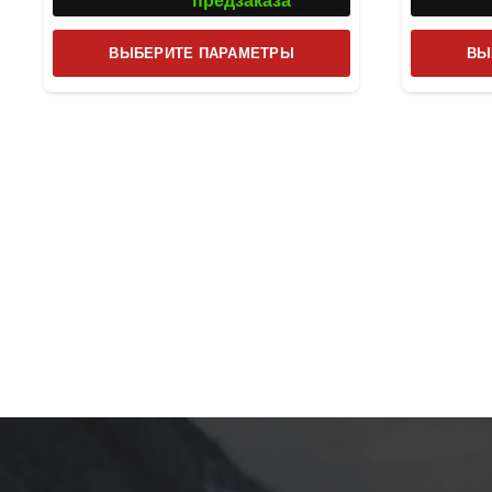
предзаказа
Этот
ВЫБЕРИТЕ ПАРАМЕТРЫ
ВЫ
товар
имеет
несколько
вариаций.
Опции
можно
выбрать
на
странице
товара.