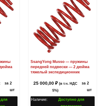
ужины
SsangYong Musso — пружины
 дюйма
передней подвески — 2 дюйма
тяжелый экспедиционник
25 000,00
₽
за
2
за
2
С
(в т.ч. НДС
шт
шт
5%)
 для
Наличие:
Доступно для