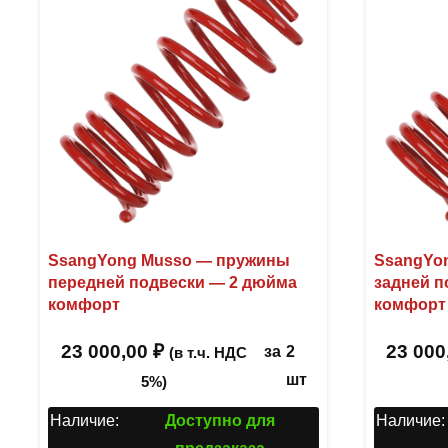
SsangYong Musso — пружины
SsangYo
передней подвески — 2 дюйма
задней п
комфорт
комфорт
23 000,00
₽
23 000
за
2
(в т.ч. НДС
шт
5%)
Наличие:
Доступно для
Наличие: