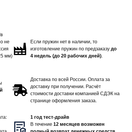
“в
но не
Если пружин нет в наличии, то
ссия
изготовление пружин по предзаказу
до
25 мм)
4 недель (до 20 рабочих дней)
.
Доставка по всей России. Оплата за
ы
доставку при получении. Расчёт
й
стоимости доставки компанией СДЭК на
странице оформления заказа.
та:
1 год тест-драйв
В течение
12 месяцев возможен
ата
полный возврат денежных средств