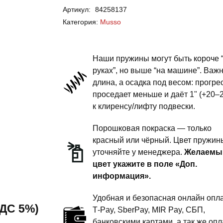
Артикул:
84258137
Musso
Категория:
Musso
-
пружины
задней
Наши пружины могут быть короче 
подвески
руках”, но выше “на машине”. Важ
длина, а осадка под весом: прогре
-
проседает меньше и даёт 1" (+20–
2
к клиренсу/лифту подвески.
дюйма
силовой
Порошковая покраска — только
обвес
красный или чёрный. Цвет пружин
уточняйте у менеджера.
Желаемы
цвет укажите в поле «Доп.
информация».
Удобная и безопасная онлайн опла
 НДС 5%)
T‑Pay, SberPay, MIR Pay, СБП,
банковскими картами, а так же опл