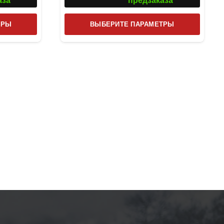
аза
предзаказа
Этот
Этот
ТРЫ
ВЫБЕРИТЕ ПАРАМЕТРЫ
товар
товар
имеет
имеет
несколько
несколь
вариаций.
вариаци
Опции
Опции
можно
можно
выбрать
выбрат
на
на
странице
страниц
товара.
товара.