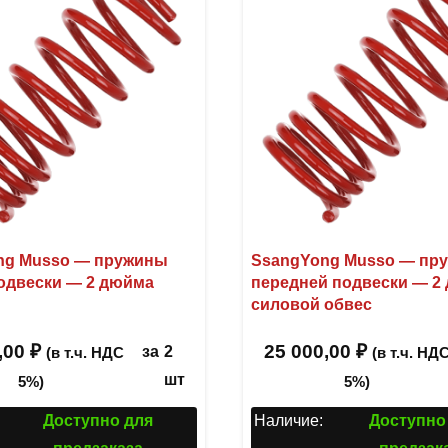
ng Musso — пружины
SsangYong Musso — пр
одвески — 2 дюйма
передней подвески — 2
силовой обвес
,00
₽
25 000,00
₽
за
2
(в т.ч. НДС
(в т.ч. НД
шт
5%)
5%)
Доступно для
Наличие:
Доступно