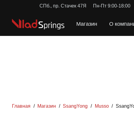
СПб., пр. Стачек 47Я
Пн-Пт 9:00-18:00
Магазин
О компан
Главная
/
Магазин
/
SsangYong
/
Musso
/
SsangYo
ПРУЖ