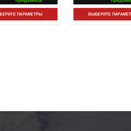
предзаказа
предзак
Этот
БЕРИТЕ ПАРАМЕТРЫ
ВЫБЕРИТЕ ПАРАМЕ
товар
имеет
несколько
вариаций.
Опции
можно
выбрать
на
странице
товара.