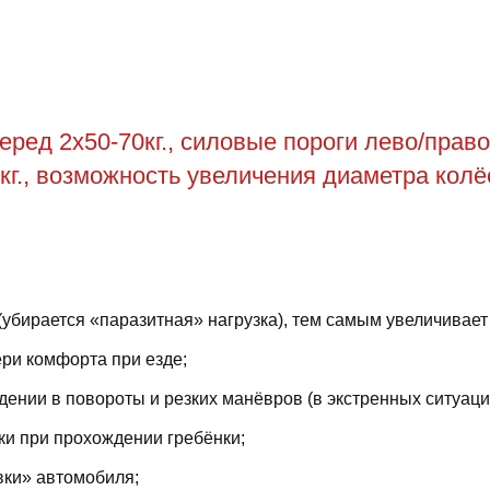
ед 2х50-70кг., силовые пороги лево/право 
 кг., возможность увеличения диаметра колёс
(убирается «паразитная» нагрузка), тем самым увеличивает
ри комфорта при езде;
ении в повороты и резких манёвров (в экстренных ситуаци
ки при прохождении гребёнки;
вки» автомобиля;