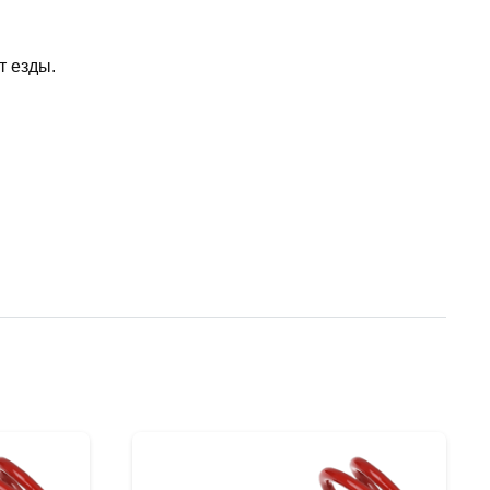
т езды.