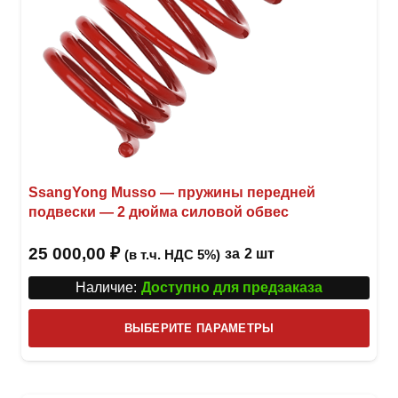
SsangYong Musso — пружины передней
подвески — 2 дюйма силовой обвес
25 000,00
₽
за
2 шт
(в т.ч. НДС 5%)
Наличие:
Доступно для предзаказа
Этот
ВЫБЕРИТЕ ПАРАМЕТРЫ
това
имее
неск