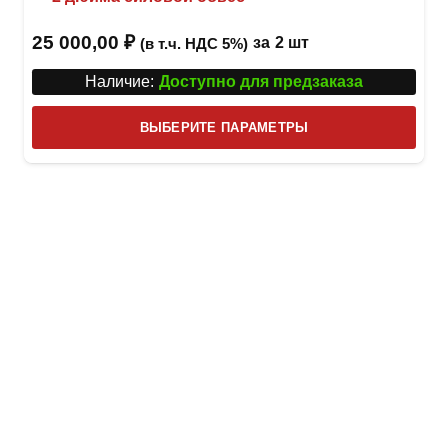
25 000,00
₽
за
2 шт
(в т.ч. НДС 5%)
Наличие:
Доступно для предзаказа
Этот
ВЫБЕРИТЕ ПАРАМЕТРЫ
това
имее
неск
вари
Опци
можн
выбр
на
стра
товар