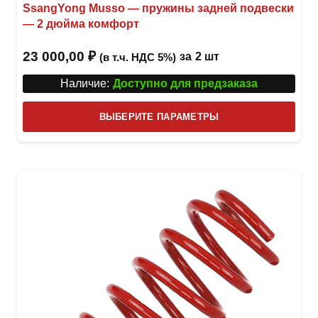
SsangYong Musso — пружины задней подвески
— 2 дюйма комфорт
23 000,00
₽
за
2 шт
(в т.ч. НДС 5%)
Наличие:
Доступно для предзаказа
Этот
ВЫБЕРИТЕ ПАРАМЕТРЫ
това
имее
неск
вари
Опци
можн
выбр
на
стра
товар