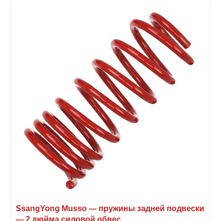
вари
Опци
можн
выбр
на
стра
товар
SsangYong Musso — пружины задней подвески
— 2 дюйма силовой обвес