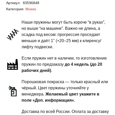
Артикул:
83596848
Musso
Категория:
Musso
-
пружины
Наши пружины могут быть короче “в руках”,
передней
но выше “на машине”. Важно не длина, а
подвески
осадка под весом: прогрессия проседает
-
меньше и даёт 1" (+20–25 мм) к клиренсу/
4
лифту подвески.
дюйма
Если пружин нет в наличии, то изготовление
силовой
пружин по предзаказу
до 4 недель (до 20
обвес
рабочих дней)
.
Порошковая покраска — только красный или
чёрный. Цвет пружины уточняйте у
менеджера.
Желаемый цвет укажите в
поле «Доп. информация».
Доставка по всей России. Оплата за доставку