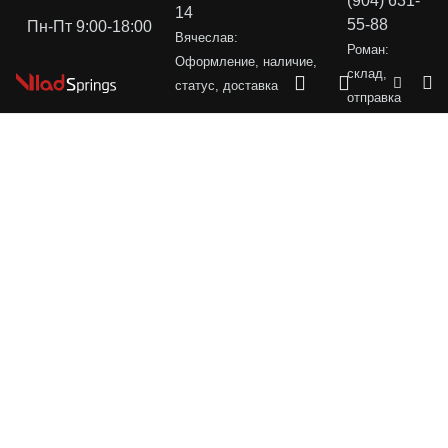
(904) 631-
14
55-88
Пн-Пт 9:00-18:00
Вячеслав:
Роман:
Оформление, наличие,
склад,
статус, доставка
отправка