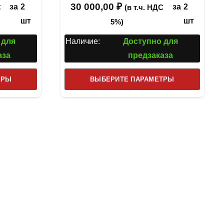
30 000,00
₽
за
2
за
2
С
(в т.ч. НДС
шт
шт
5%)
 для
Наличие:
Доступно для
аза
предзаказа
Этот
Этот
ТРЫ
ВЫБЕРИТЕ ПАРАМЕТРЫ
товар
товар
имеет
имеет
несколько
несколь
вариаций.
вариаци
Опции
Опции
можно
можно
выбрать
выбрат
на
на
странице
страниц
товара.
товара.