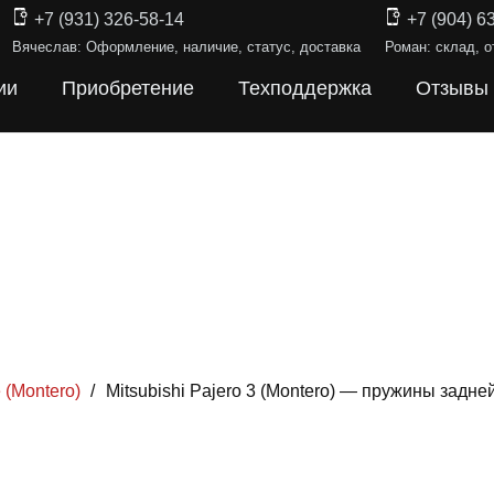
+7 (931) 326-58-14
+7 (904) 6
Вячеслав: Оформление, наличие, статус, доставка
Роман: склад, о
ии
Приобретение
Техподдержка
Отзывы
 (Montero)
/
Mitsubishi Pajero 3 (Montero) — пружины задн
ИНЫ ПОДВЕ