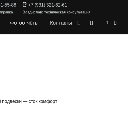
31-55-88
+7 (931) 321-62-61
тправка
Владислав: техническая консультация
Фотоотчёты
Контакты
ей подвески — сток комфорт
СКИ —