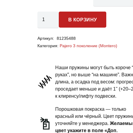
Количество
В КОРЗИНУ
товара
Mitsubishi
Артикул:
81235488
Pajero
Категория:
Pajero 3 поколение (Montero)
3
(Montero)
-
Наши пружины могут быть короче 
пружины
руках”, но выше “на машине”. Важ
длина, а осадка под весом: прогре
задней
проседает меньше и даёт 1" (+20–
подвески
к клиренсу/лифту подвески.
-
сток
Порошковая покраска — только
комфорт
красный или чёрный. Цвет пружин
уточняйте у менеджера.
Желаемы
цвет укажите в поле «Доп.