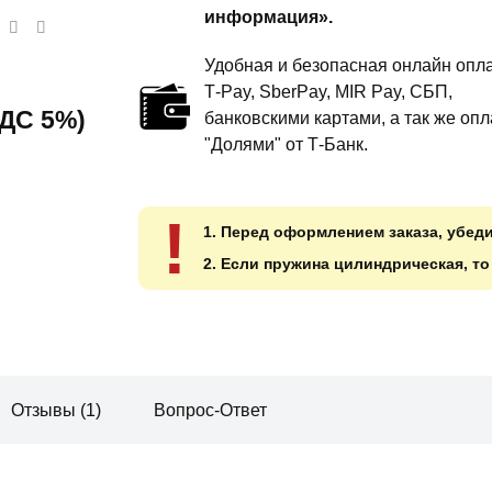
информация».
енка
2
из 5
Удобная и безопасная онлайн опла
T‑Pay, SberPay, MIR Pay, СБП,
 НДС 5%)
банковскими картами, а так же опл
"Долями" от Т-Банк.
!
1. Перед оформлением заказа, убед
2. Если пружина цилиндрическая, т
Отзывы (1)
Вопрос-Ответ