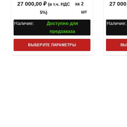
27 000,00
₽
27 000
за
2
(в т.ч. НДС
шт
5%)
Наличие:
Доступно для
Наличие:
предзаказа
Этот
ВЫБЕРИТЕ ПАРАМЕТРЫ
ВЫ
товар
имеет
несколько
вариаций.
Опции
можно
выбрать
на
странице
товара.