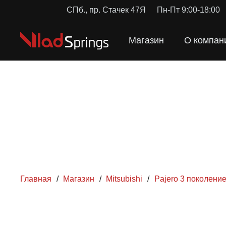
СПб., пр. Стачек 47Я
Пн-Пт 9:00-18:00
Магазин
О компан
Главная
/
Магазин
/
Mitsubishi
/
Pajero 3 поколение
ПРУЖ