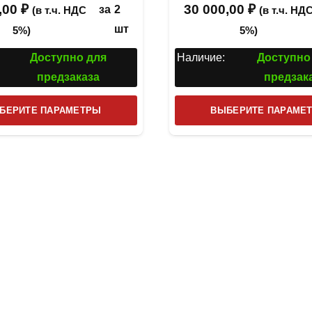
,00
₽
30 000,00
₽
за
2
(в т.ч. НДС
(в т.ч. НД
шт
5%)
5%)
Доступно для
Наличие:
Доступно
предзаказа
предзак
Этот
БЕРИТЕ ПАРАМЕТРЫ
ВЫБЕРИТЕ ПАРАМЕ
товар
имеет
несколько
вариаций.
Опции
можно
выбрать
на
странице
товара.