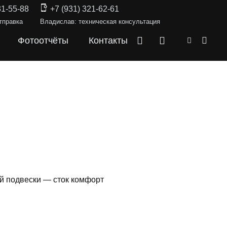
31-55-88
+7 (931) 321-62-61
тправка
Владислав: техническая консультация
Фотоотчёты
Контакты
ней подвески — сток комфорт
СКИ —