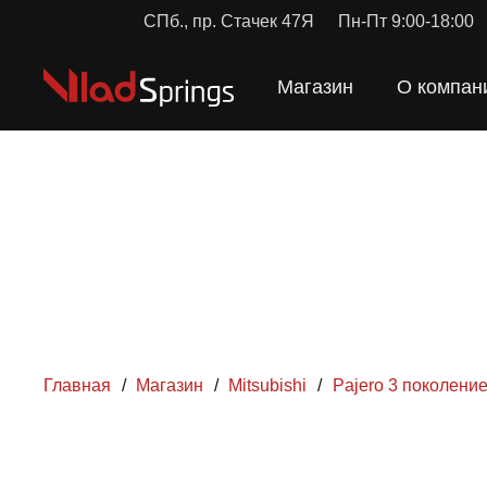
СПб., пр. Стачек 47Я
Пн-Пт 9:00-18:00
Магазин
О компан
Главная
/
Магазин
/
Mitsubishi
/
Pajero 3 поколение
ПРУЖ