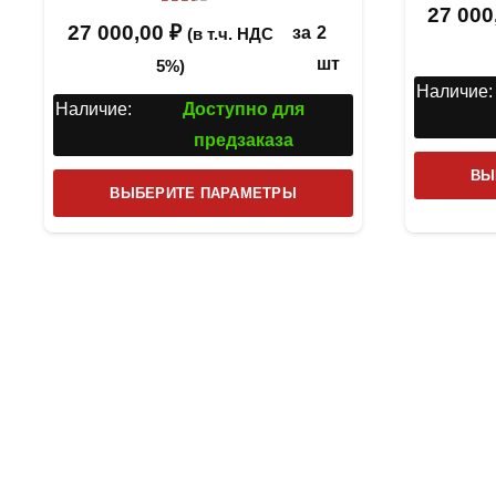
27 000
Оценка
2
из 5
27 000,00
₽
за
2
(в т.ч. НДС
шт
5%)
Наличие:
Наличие:
Доступно для
предзаказа
ВЫ
Этот
ВЫБЕРИТЕ ПАРАМЕТРЫ
товар
имеет
несколько
вариаций.
Опции
можно
выбрать
на
странице
товара.