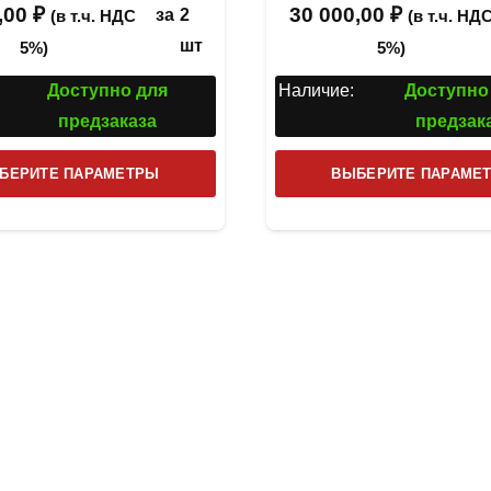
,00
₽
30 000,00
₽
за
2
(в т.ч. НДС
(в т.ч. НД
шт
5%)
5%)
Доступно для
Наличие:
Доступно
предзаказа
предзак
Этот
БЕРИТЕ ПАРАМЕТРЫ
ВЫБЕРИТЕ ПАРАМЕ
товар
имеет
несколько
вариаций.
Опции
можно
выбрать
на
странице
товара.