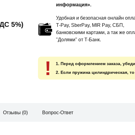
информация».
Удобная и безопасная онлайн опла
 НДС 5%)
T‑Pay, SberPay, MIR Pay, СБП,
банковскими картами, а так же опл
"Долями" от Т-Банк.
!
1. Перед оформлением заказа, убед
2. Если пружина цилиндрическая, т
Отзывы (0)
Вопрос-Ответ