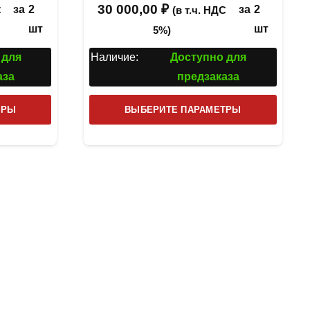
30 000,00
₽
за
2
за
2
С
(в т.ч. НДС
шт
шт
5%)
 для
Наличие:
Доступно для
аза
предзаказа
Этот
Этот
ТРЫ
ВЫБЕРИТЕ ПАРАМЕТРЫ
товар
товар
имеет
имеет
несколько
несколь
вариаций.
вариаци
Опции
Опции
можно
можно
выбрать
выбрат
на
на
странице
страниц
товара.
товара.