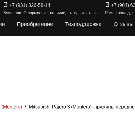
+7 (931) 326-58-14
+7 (904) 6
Вячеслав: Оформление, наличие, статус, доставка
Роман: склад, о
ии
Приобретение
Техподдержка
Отзывы
 (Montero)
/
Mitsubishi Pajero 3 (Montero)- пружины перед
ИНЫ ПОДВЕ