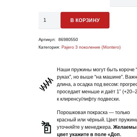
Количество
В КОРЗИНУ
товара
Mitsubishi
Артикул:
86980550
Pajero
Категория:
Pajero 3 поколение (Montero)
3
(Montero)-
пружины
Наши пружины могут быть короче 
передней
руках”, но выше “на машине”. Важ
длина, а осадка под весом: прогре
подвески
проседает меньше и даёт 1" (+20–
-
к клиренсу/лифту подвески.
сток
комфорт
Порошковая покраска — только
красный или чёрный. Цвет пружин
уточняйте у менеджера.
Желаемы
цвет укажите в поле «Доп.