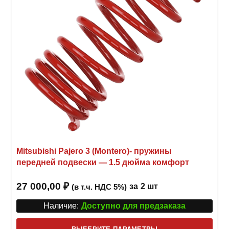
стра
товар
Mitsubishi Pajero 3 (Montero)- пружины
передней подвески — 1.5 дюйма комфорт
27 000,00
₽
за
2 шт
(в т.ч. НДС 5%)
Наличие:
Доступно для предзаказа
Этот