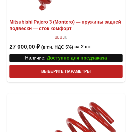
Mitsubishi Pajero 3 (Montero) — пружины задней
подвески — сток комфорт
Оценка
2
из 5
27 000,00
₽
за
2 шт
(в т.ч. НДС 5%)
Наличие:
Доступно для предзаказа
Этот
ВЫБЕРИТЕ ПАРАМЕТРЫ
това
имее
неск
вари
Опци
можн
выбр
на