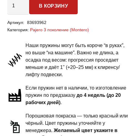
Количество
В КОРЗИНУ
товара
Mitsubishi
Артикул:
83693962
Pajero
Категория:
Pajero 3 поколение (Montero)
3
(Montero)
Наши пружины могут быть короче “в руках”,
-
но выше “на машине”. Важно не длина, а
пружины
осадка под весом: прогрессия проседает
задней
меньше и даёт 1" (+20–25 мм) к клиренсу/
подвески
лифту подвески.
-
Если пружин нет в наличии, то изготовление
1.5
пружин по предзаказу
до 4 недель (до 20
дюйма
рабочих дней)
.
силовой
обвес
Порошковая покраска — только красный или
чёрный. Цвет пружины уточняйте у
менеджера.
Желаемый цвет укажите в