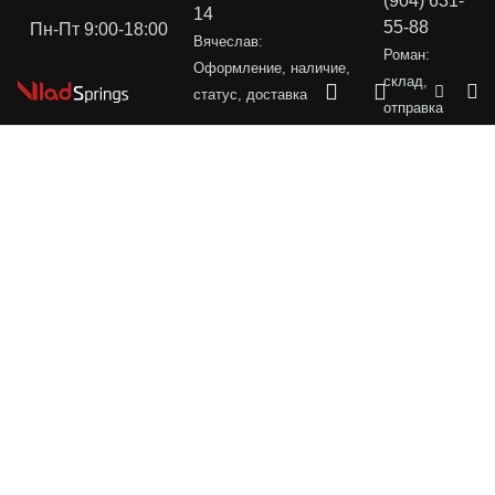
(904) 631-
14
55-88
Пн-Пт 9:00-18:00
Вячеслав:
Роман:
Оформление, наличие,
склад,
статус, доставка
отправка