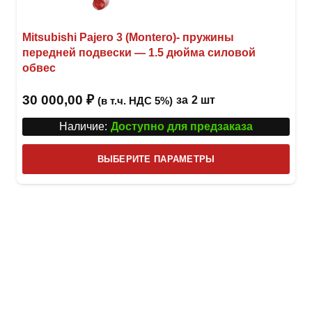
Mitsubishi Pajero 3 (Montero)- пружины
передней подвески — 1.5 дюйма силовой
обвес
30 000,00
₽
за
2 шт
(в т.ч. НДС 5%)
Наличие:
Доступно для предзаказа
Этот
ВЫБЕРИТЕ ПАРАМЕТРЫ
това
имее
неск
вари
Опци
можн
выбр
на