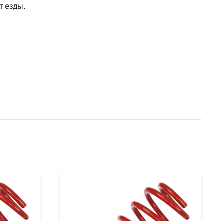
т езды.