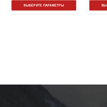
Этот
ВЫБЕРИТЕ ПАРАМЕТРЫ
ВЫ
товар
имеет
несколько
вариаций.
Опции
можно
выбрать
на
странице
товара.