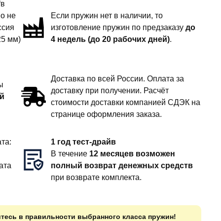
“в
но не
Если пружин нет в наличии, то
ссия
изготовление пружин по предзаказу
до
25 мм)
4 недель (до 20 рабочих дней)
.
Доставка по всей России. Оплата за
ы
доставку при получении. Расчёт
й
стоимости доставки компанией СДЭК на
странице оформления заказа.
та:
1 год тест-драйв
В течение
12 месяцев возможен
ата
полный возврат денежных средств
при возврате комплекта.
итесь в правильности выбранного класса пружин!