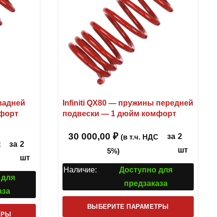
 задней
Infiniti QX80 — пружины передней
мфорт
подвески — 1 дюйм комфорт
30 000,00
₽
из 5
за
2
(в т.ч. НДС
за
2
С
шт
5%)
шт
Наличие:
Доступно для
 для
предзаказа
аза
Этот
ВЫБЕРИТЕ ПАРАМЕТРЫ
Этот
ТРЫ
товар