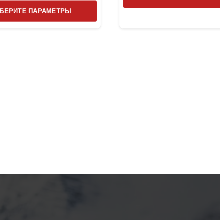
Этот
БЕРИТЕ ПАРАМЕТРЫ
товар
имеет
несколько
вариаций.
Опции
можно
выбрать
на
странице
товара.