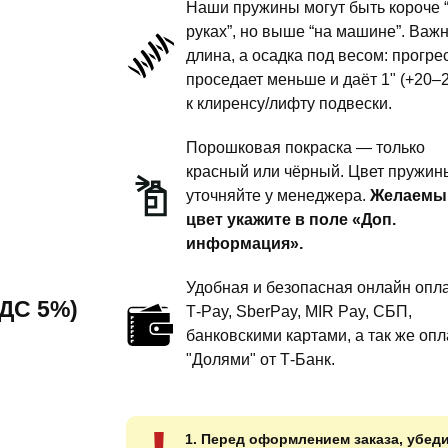
Наши пружины могут быть короче 
подвески
руках”, но выше “на машине”. Важ
длина, а осадка под весом: прогре
-
проседает меньше и даёт 1" (+20–
сток
к клиренсу/лифту подвески.
под
бронирование
Порошковая покраска — только
красный или чёрный. Цвет пружин
уточняйте у менеджера.
Желаемы
цвет укажите в поле «Доп.
информация».
Удобная и безопасная онлайн опла
 НДС 5%)
T‑Pay, SberPay, MIR Pay, СБП,
банковскими картами, а так же опл
"Долями" от Т-Банк.
1. Перед оформлением заказа, убед