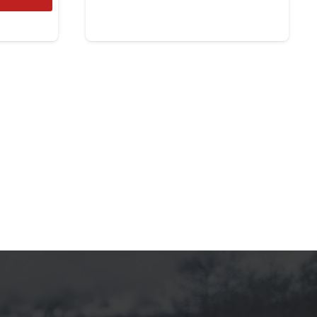
товар
имеет
имеет
несколь
несколько
вариаци
вариаций.
Опции
Опции
можно
можно
выбрат
выбрать
на
на
страниц
странице
товара.
товара.