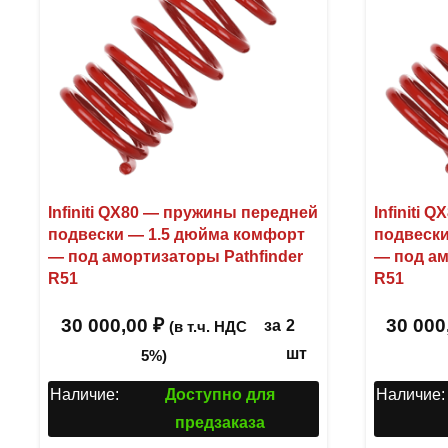
Infiniti QX80 — пружины передней
Infiniti
подвески — 1.5 дюйма комфорт
подвески
— под амортизаторы Pathfinder
— под ам
R51
R51
30 000,00
₽
30 000
за
2
(в т.ч. НДС
шт
5%)
Наличие:
Доступно для
Наличие:
предзаказа