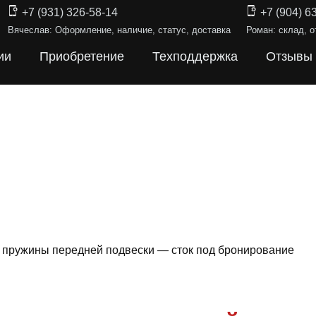
+7 (931) 326-58-14
+7 (904) 6
Вячеслав: Оформление, наличие, статус, доставка
Роман: склад, о
ии
Приобретение
Техподдержка
Отзывы
 — пружины передней подвески — сток под бронирование
Ы ПОДВЕС