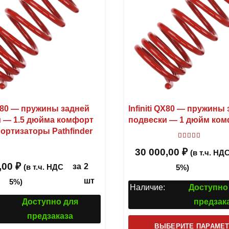
 QX80 — пружины задней
Infiniti QX80 — пружины
 — 1.5 дюйма комфорт
подвески — 1 дюйм ко
ортизаторы Pathfinder
Оценка
5.00
30 000,00
₽
(в т.ч. НД
,00
₽
за
2
(в т.ч. НДС
5%)
шт
5%)
Наличие:
Доступно
Доступно для
предзак
предзаказа
ВЫБЕРИТЕ ПАРАМЕ