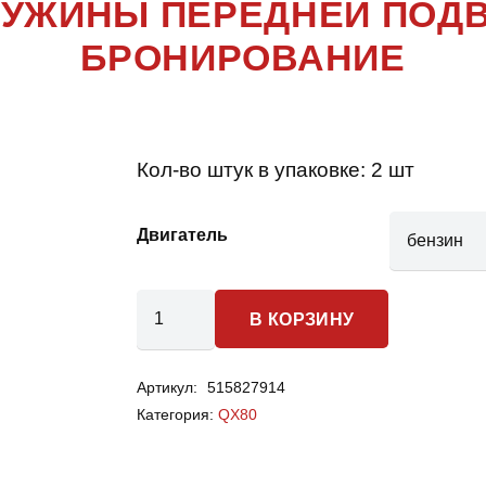
 ПРУЖИНЫ ПЕРЕДНЕЙ ПОД
БРОНИРОВАНИЕ
Кол-во штук в упаковке:
2 шт
Двигатель
Количество
В КОРЗИНУ
товара
Infiniti
Артикул:
515827914
QX80
Категория:
QX80
-
пружины
передней