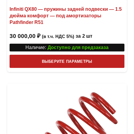
Infiniti QX80 — пружины задней подвески — 1.5
дюйма комфорт — под амортизаторы
Pathfinder R51
30 000,00
₽
за
2 шт
(в т.ч. НДС 5%)
Наличие:
Доступно для предзаказа
Этот
ВЫБЕРИТЕ ПАРАМЕТРЫ
това
имее
неск
вари
Опци
можн
выбр
на
стра