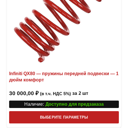
товар
Infiniti QX80 — пружины передней подвески — 1
дюйм комфорт
30 000,00
₽
за
2 шт
(в т.ч. НДС 5%)
Наличие:
Доступно для предзаказа
Этот
ВЫБЕРИТЕ ПАРАМЕТРЫ
това