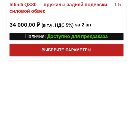
Infiniti QX80 — пружины задней подвески — 1.5
силовой обвес
34 000,00
₽
за
2 шт
(в т.ч. НДС 5%)
Наличие:
Доступно для предзаказа
Этот
ВЫБЕРИТЕ ПАРАМЕТРЫ
това
имее
неск
вари
Опци
можн
выбр
на
стра
товар