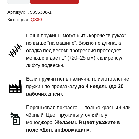
Infiniti
Артикул:
79396398-1
QX80
Категория:
QX80
-
пружины
Наши пружины могут быть короче “в руках”,
задней
но выше “на машине”. Важно не длина, а
подвески
осадка под весом: прогрессия проседает
-
меньше и даёт 1" (+20–25 мм) к клиренсу/
1
лифту подвески.
дюйм
Если пружин нет в наличии, то изготовление
комфорт
пружин по предзаказу
до 4 недель (до 20
рабочих дней)
.
Порошковая покраска — только красный или
чёрный. Цвет пружины уточняйте у
менеджера.
Желаемый цвет укажите в
поле «Доп. информация».