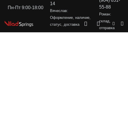
(904) 631-
14
55-88
Пн-Пт 9:00-18:00
Вячеслав:
Роман:
Оформление, наличие,
склад,
статус, доставка
отправка