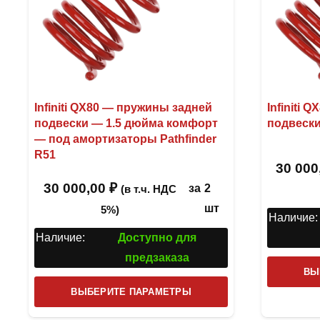
Infiniti QX80 — пружины задней
Infiniti
подвески — 1.5 дюйма комфорт
подвеск
— под амортизаторы Pathfinder
R51
30 000
30 000,00
₽
за
2
(в т.ч. НДС
шт
5%)
Наличие:
Наличие:
Доступно для
предзаказа
ВЫ
Этот
ВЫБЕРИТЕ ПАРАМЕТРЫ
товар