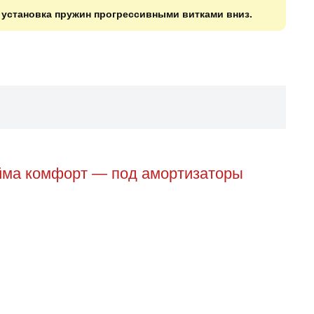
о установка пружин прогрессивными витками вниз.
юйма комфорт — под амортизаторы