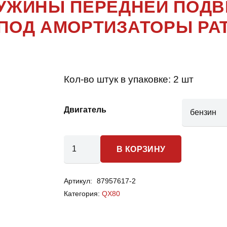
ПРУЖИНЫ ПЕРЕДНЕЙ ПОД
ПОД АМОРТИЗАТОРЫ PAT
Кол-во штук в упаковке:
2 шт
Двигатель
Количество
В КОРЗИНУ
товара
Infiniti
Артикул:
87957617-2
QX80
Категория:
QX80
-
пружины
передней