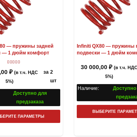
 QX80 — пружины задней
Infiniti QX80 — пружины
и — 1 дюйм комфорт
подвески — 1 дюйм ко
30 000,00
₽
Оценка
5.00
из 5
(в т.ч. НД
,00
₽
за
2
(в т.ч. НДС
5%)
шт
5%)
Наличие:
Доступно
Доступно для
предзак
предзаказа
ВЫБЕРИТЕ ПАРАМЕ
Этот
БЕРИТЕ ПАРАМЕТРЫ
товар
имеет