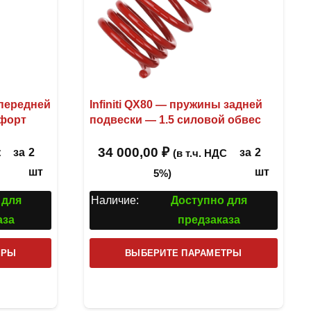
 передней
Infiniti QX80 — пружины задней
мфорт
подвески — 1.5 силовой обвес
34 000,00
₽
за
2
за
2
С
(в т.ч. НДС
шт
шт
5%)
 для
Наличие:
Доступно для
аза
предзаказа
Этот
Этот
ТРЫ
ВЫБЕРИТЕ ПАРАМЕТРЫ
товар
товар
имеет
имеет
несколько
несколь