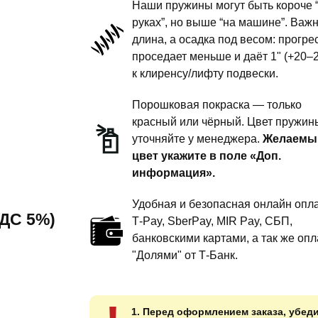
Наши пружины могут быть короче 
подвески
руках”, но выше “на машине”. Важ
длина, а осадка под весом: прогре
-
проседает меньше и даёт 1" (+20–
1.5
к клиренсу/лифту подвески.
дюйма
комфорт
Порошковая покраска — только
-
красный или чёрный. Цвет пружин
уточняйте у менеджера.
Желаемы
под
цвет укажите в поле «Доп.
амортизаторы
информация».
Pathfinder
R51
Удобная и безопасная онлайн опла
 НДС 5%)
T‑Pay, SberPay, MIR Pay, СБП,
банковскими картами, а так же опл
"Долями" от Т-Банк.
1. Перед оформлением заказа, убед