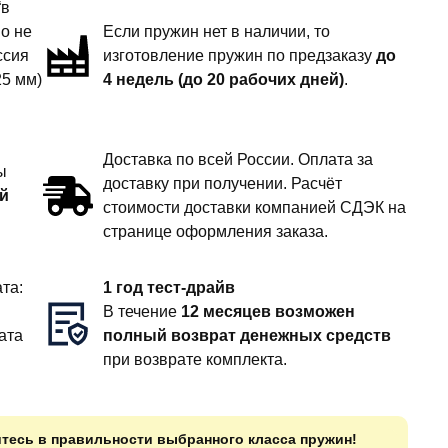
“в
но не
Если пружин нет в наличии, то
ссия
изготовление пружин по предзаказу
до
25 мм)
4 недель (до 20 рабочих дней)
.
Доставка по всей России. Оплата за
ы
доставку при получении. Расчёт
й
стоимости доставки компанией СДЭК на
странице оформления заказа.
та:
1 год тест-драйв
В течение
12 месяцев возможен
ата
полный возврат денежных средств
при возврате комплекта.
итесь в правильности выбранного класса пружин!