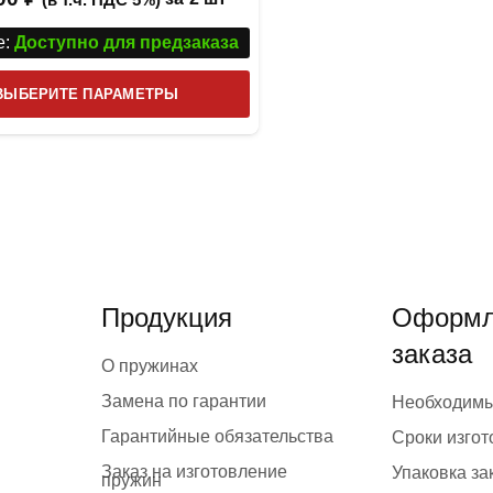
:
Доступно для предзаказа
Этот
ВЫБЕРИТЕ ПАРАМЕТРЫ
товар
имеет
несколько
вариаций.
Опции
можно
выбрать
Продукция
Оформл
на
заказа
странице
О пружинах
товара.
Замена по гарантии
Необходим
Гарантийные обязательства
Сроки изго
Заказ на изготовление
Упаковка за
пружин