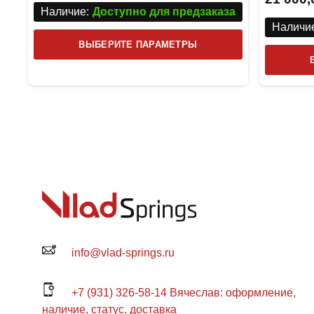
Наличие:
Доступно для предзаказа
Наличие
Этот
ВЫБЕРИТЕ ПАРАМЕТРЫ
товар
имеет
несколько
вариаций.
Опции
можно
выбрать
на
странице
товара.
info@vlad-springs.ru
+7 (931) 326-58-14 Вячеслав: оформление,
наличие, статус, доставка