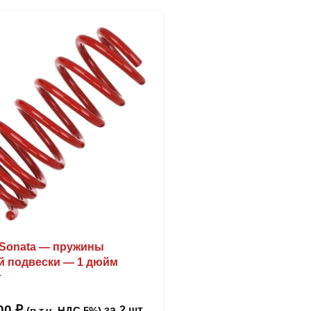
 Sonata — пружины
й подвески — 1 дюйм
т
,00
₽
за
2 шт
(в т.ч. НДС 5%)