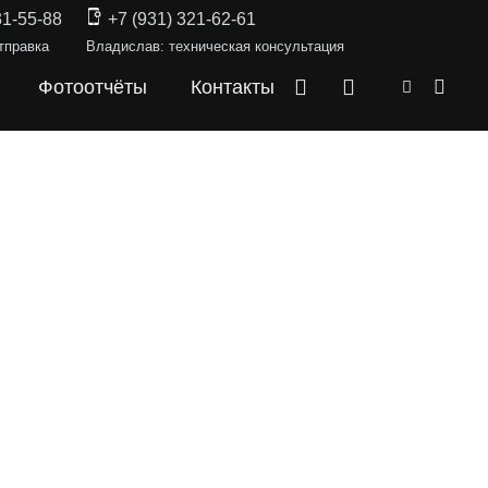
31-55-88
+7 (931) 321-62-61
тправка
Владислав: техническая консультация
Фотоотчёты
Контакты