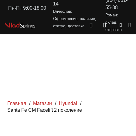
(904) 631-
14
55-88
Пн-Пт 9:00-18:00
Вячеслав:
Роман:
Оформление, наличие,
склад,
статус, доставка
отправка
Главная
/
Магазин
/
Hyundai
/
Santa Fe CM Facelift 2 поколение