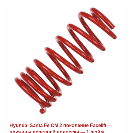
неск
вари
Опци
можн
выбр
на
стра
товар
Hyundai Santa Fe CM 2 поколение Facelift —
пружины передней подвески — 1 дюйм