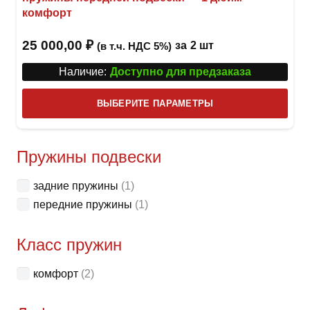
комфорт
25 000,00
₽
за
2 шт
(в т.ч. НДС 5%)
Наличие:
Доступно для предзаказа
Этот
ВЫБЕРИТЕ ПАРАМЕТРЫ
това
имее
неск
Пружины подвески
вари
задние пружины
(1)
Опци
передние пружины
(1)
можн
выбр
Класс пружин
на
стра
комфорт
(2)
товар