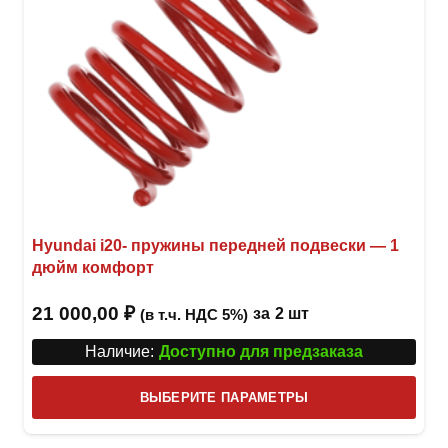
товар
Hyundai i20- пружины передней подвески — 1
дюйм комфорт
21 000,00
₽
за
2 шт
(в т.ч. НДС 5%)
Наличие:
Доступно для предзаказа
Этот
ВЫБЕРИТЕ ПАРАМЕТРЫ
това
имее