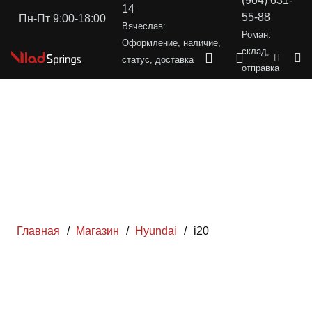
(904) 631-
14
55-88
Пн-Пт 9:00-18:00
Вячеслав:
Роман:
Оформление, наличие,
склад,
статус, доставка
отправка
Главная
/
Магазин
/
Hyundai
/
i20