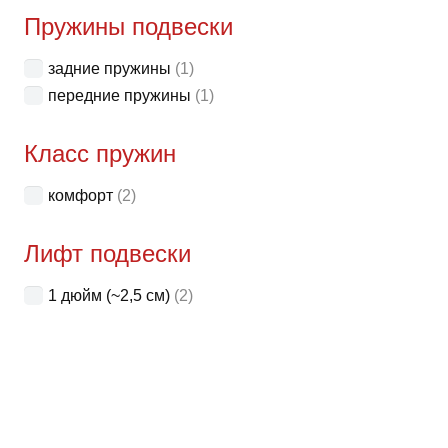
неск
Пружины подвески
вари
задние пружины
(1)
Опци
передние пружины
(1)
можн
выбр
Класс пружин
на
стра
комфорт
(2)
товар
Лифт подвески
1 дюйм (~2,5 см)
(2)