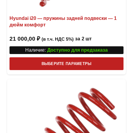
Hyundai i20 — пружины задней подвески — 1
дюйм комфорт
21 000,00
₽
за
2 шт
(в т.ч. НДС 5%)
Наличие:
Доступно для предзаказа
Этот
ВЫБЕРИТЕ ПАРАМЕТРЫ
това
имее
неск
вари
Опци
можн
выбр
на
стра