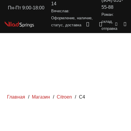
(904) 631-
14
55-88
Пн-Пт 9:00-18:00
Вячеслав:
Роман:
Оформление, наличие,
склад,
статус, доставка
отправка
Главная
/
Магазин
/
Citroen
/
C4