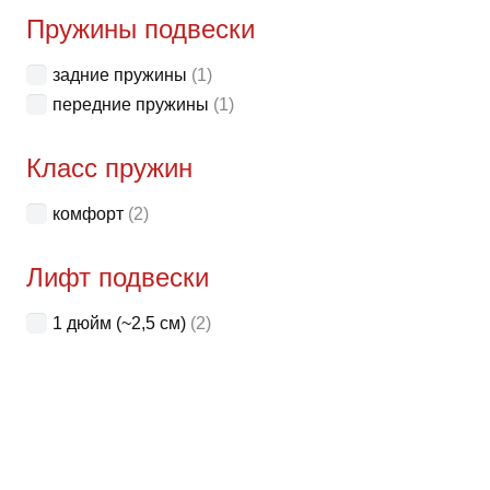
неск
Пружины подвески
вари
задние пружины
(1)
Опци
передние пружины
(1)
можн
выбр
Класс пружин
на
стра
комфорт
(2)
товар
Лифт подвески
1 дюйм (~2,5 см)
(2)