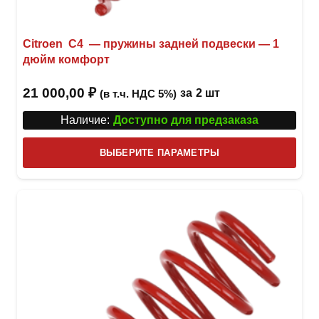
Citroen C4 — пружины задней подвески — 1
дюйм комфорт
21 000,00
₽
за
2 шт
(в т.ч. НДС 5%)
Наличие:
Доступно для предзаказа
Этот
ВЫБЕРИТЕ ПАРАМЕТРЫ
това
имее
неск
вари
Опци
можн
выбр
на
стра