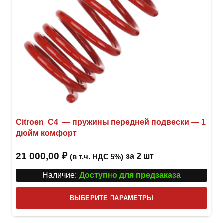
товар
Citroen C4 — пружины передней подвески — 1
дюйм комфорт
21 000,00
₽
за
2 шт
(в т.ч. НДС 5%)
Наличие:
Доступно для предзаказа
Этот
ВЫБЕРИТЕ ПАРАМЕТРЫ
това
имее