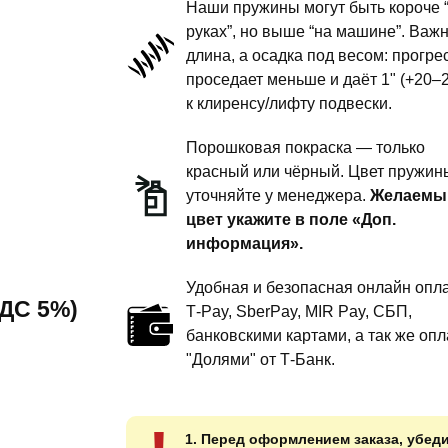
Наши пружины могут быть короче 
подвески
руках”, но выше “на машине”. Важ
длина, а осадка под весом: прогре
-
проседает меньше и даёт 1" (+20–
1
к клиренсу/лифту подвески.
дюйм
комфорт
Порошковая покраска — только
красный или чёрный. Цвет пружин
уточняйте у менеджера.
Желаемы
цвет укажите в поле «Доп.
информация».
Удобная и безопасная онлайн опла
 НДС 5%)
T‑Pay, SberPay, MIR Pay, СБП,
банковскими картами, а так же опл
"Долями" от Т-Банк.
1. Перед оформлением заказа, убед