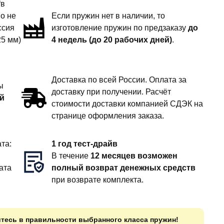
“в
но не
Если пружин нет в наличии, то
ссия
изготовление пружин по предзаказу
до
25 мм)
4 недель (до 20 рабочих дней)
.
Доставка по всей России. Оплата за
ы
доставку при получении. Расчёт
й
стоимости доставки компанией СДЭК на
странице оформления заказа.
та:
1 год тест-драйв
В течение
12 месяцев возможен
ата
полный возврат денежных средств
при возврате комплекта.
итесь в правильности выбранного класса пружин!