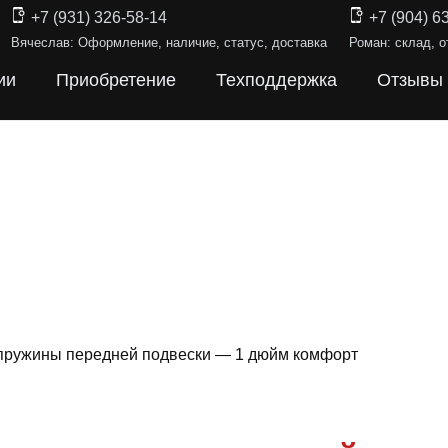
+7 (931) 326-58-14
+7 (904) 6
Вячеслав: Оформление, наличие, статус, доставка
Роман: склад, о
ии
Приобретение
Техподдержка
Отзывы
пружины передней подвески — 1 дюйм комфорт
Ы ПОДВЕ