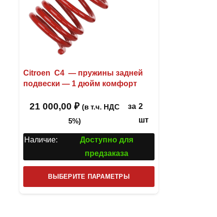
Citroen C4 — пружины задней
подвески — 1 дюйм комфорт
21 000,00
₽
за
2
(в т.ч. НДС
шт
5%)
Наличие:
Доступно для
предзаказа
Этот
ВЫБЕРИТЕ ПАРАМЕТРЫ
товар
имеет
несколько