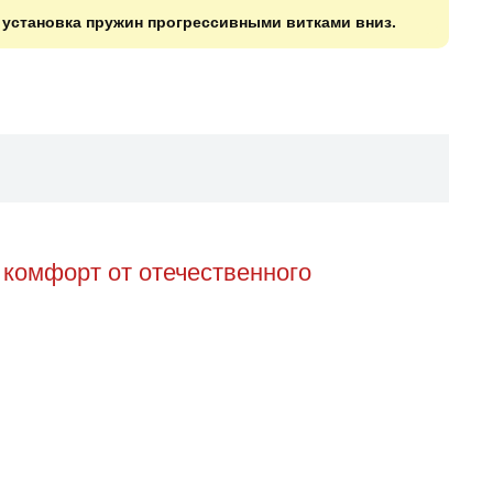
о установка пружин прогрессивными витками вниз.
комфорт от отечественного